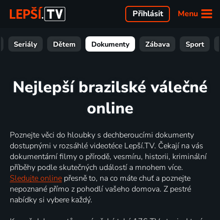
Menu
Přihlásit
Seriály
Dětem
Dokumenty
Zábava
Sport
Nejlepší brazilské válečné
online
Poznejte věci do hloubky s dechberoucími dokumenty
dostupnými v rozsáhlé videotéce Lepší.TV. Čekají na vás
dokumentární filmy o přírodě, vesmíru, historii, kriminální
příběhy podle skutečných událostí a mnohem více.
Sledujte online
přesně to, na co máte chuť a poznejte
nepoznané přímo z pohodlí vašeho domova. Z pestré
nabídky si vybere každý.