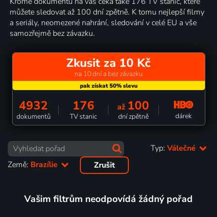
Kromě dokumentů na vás čeká také 176 TV stanic, které
můžete sledovat až 100 dní zpětně. K tomu nejlepší filmy
a seriály, neomezené nahrání, sledování v celé EU a vše
samozřejmě bez závazku.
Zkusit za 10 Kč
na 10 dní a bez závazku
4932
176
100
až
dárek
dokumentů
TV stanic
dní zpětně
Typ:
Válečné
Země:
Brazílie
Zrušit
Vašim filtrům neodpovídá žádný pořad