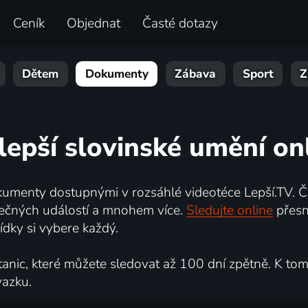
Ceník
Objednat
Časté dotazy
Dětem
Dokumenty
Zábava
Sport
Z
lepší slovinské umění on
umenty dostupnými v rozsáhlé videotéce Lepší.TV. Če
kutečných událostí a mnohem více.
Sledujte online
přesn
dky si vybere každý.
ic, které můžete sledovat až 100 dní zpětně. K tomu 
vazku.