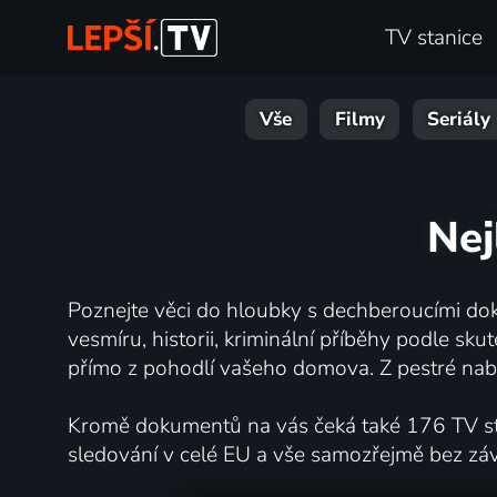
TV stanice
Vše
Filmy
Seriály
Nej
Poznejte věci do hloubky s dechberoucími dok
vesmíru, historii, kriminální příběhy podle s
přímo z pohodlí vašeho domova. Z pestré nabí
Kromě dokumentů na vás čeká také 176 TV stan
sledování v celé EU a vše samozřejmě bez zá