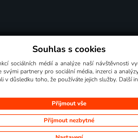
Souhlas s cookies
dní podmínky
Podporovaná zařízení
Pro partne
nkcí sociálních médií a analýze naší návštěvnosti 
e svými partnery pro sociální média, inzerci a analýz
Videotéka
ali v důsledku toho, že používáte jejich služby. Další
Přijmout vše
Přijmout nezbytné
 Na tomto webu jsou zobrazovány obrázky z pořadů TV stanic, které mů
Nastavení