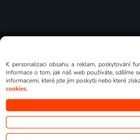
O Lepší.TV
Novinky
Recenze
Obcho
K personalizaci obsahu a reklam, poskytování fu
Informace o tom, jak náš web používáte, sdílíme s
informacemi, které jste jim poskytli nebo které získ
cookies
.
Copyright © goNET s.r.o.