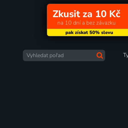
Zkusit za 10 Kč
na 10 dní a bez závazku
T