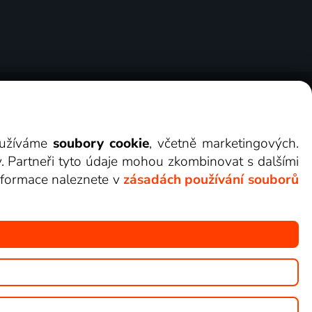
ry
Cookies
Kontakt
Darovat Lepší.TV
využíváme
soubory cookie
, včetně marketingových.
y. Partneři tyto údaje mohou zkombinovat s dalšími
 informace naleznete v
zásadách používání souborů
žete sledovat v Lepší.TV.