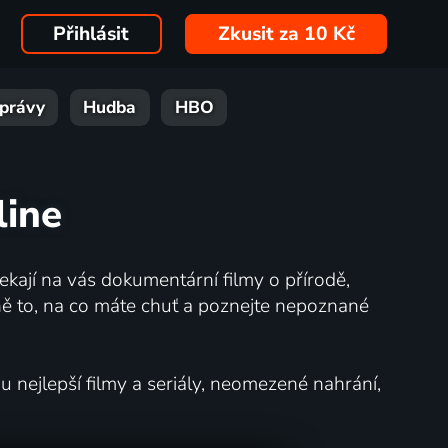
Přihlásit
Zkusit za 10 Kč
právy
Hudba
HBO
line
kají na vás dokumentární filmy o přírodě,
ě to, na co máte chuť a poznejte nepoznané
nejlepší filmy a seriály, neomezené nahrání,