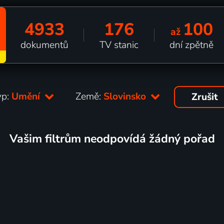
4933
176
100
až
dokumentů
TV stanic
dní zpětně
yp:
Umění
Země:
Slovinsko
Zrušit
Vašim filtrům neodpovídá žádný pořad