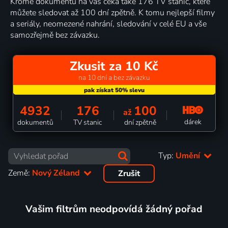
Kromě dokumentů na vás čeká také 176 TV stanic, které
můžete sledovat až 100 dní zpětně. K tomu nejlepší filmy
a seriály, neomezené nahrání, sledování v celé EU a vše
samozřejmě bez závazku.
Zkusit za 10 Kč
na 10 dní a bez závazku
4932
176
100
až
dárek
dokumentů
TV stanic
dní zpětně
Typ:
Umění
Země:
Nový Zéland
Zrušit
Vašim filtrům neodpovídá žádný pořad