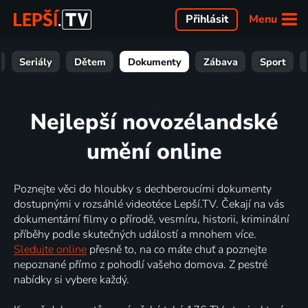
Menu
Přihlásit
Seriály
Dětem
Dokumenty
Zábava
Sport
Nejlepší novozélandské
umění online
Poznejte věci do hloubky s dechberoucími dokumenty
dostupnými v rozsáhlé videotéce Lepší.TV. Čekají na vás
dokumentární filmy o přírodě, vesmíru, historii, kriminální
příběhy podle skutečných událostí a mnohem více.
Sledujte online
přesně to, na co máte chuť a poznejte
nepoznané přímo z pohodlí vašeho domova. Z pestré
nabídky si vybere každý.