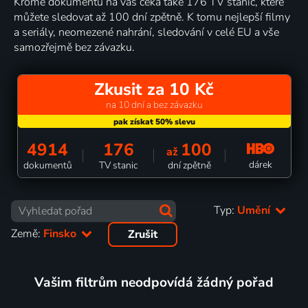
Kromě dokumentů na vás čeká také 176 TV stanic, které
můžete sledovat až 100 dní zpětně. K tomu nejlepší filmy
a seriály, neomezené nahrání, sledování v celé EU a vše
samozřejmě bez závazku.
Zkusit za 10 Kč
na 10 dní a bez závazku
4914
176
100
až
dárek
dokumentů
TV stanic
dní zpětně
Typ:
Umění
Země:
Finsko
Zrušit
Vašim filtrům neodpovídá žádný pořad