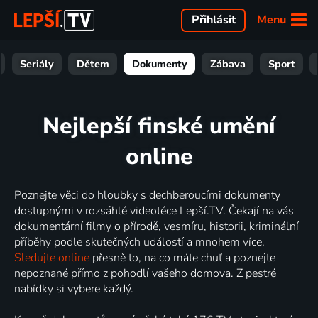
Menu
Přihlásit
Seriály
Dětem
Dokumenty
Zábava
Sport
Nejlepší finské umění
online
Poznejte věci do hloubky s dechberoucími dokumenty
dostupnými v rozsáhlé videotéce Lepší.TV. Čekají na vás
dokumentární filmy o přírodě, vesmíru, historii, kriminální
příběhy podle skutečných událostí a mnohem více.
Sledujte online
přesně to, na co máte chuť a poznejte
nepoznané přímo z pohodlí vašeho domova. Z pestré
nabídky si vybere každý.