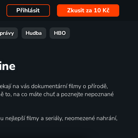
Přihlásit
Zkusit za 10 Kč
právy
Hudba
HBO
ine
kají na vás dokumentární filmy o přírodě,
ě to, na co máte chuť a poznejte nepoznané
nejlepší filmy a seriály, neomezené nahrání,