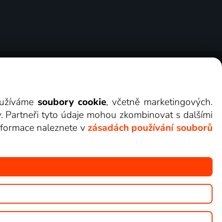
ry
Cookies
Kontakt
Darovat Lepší.TV
využíváme
soubory cookie
, včetně marketingových.
y. Partneři tyto údaje mohou zkombinovat s dalšími
 informace naleznete v
zásadách používání souborů
žete sledovat v Lepší.TV.