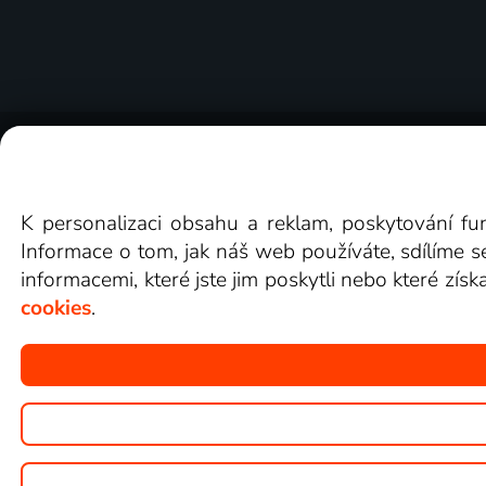
O Lepší.TV
Novinky
Recenze
Obcho
K personalizaci obsahu a reklam, poskytování fu
Informace o tom, jak náš web používáte, sdílíme s
informacemi, které jste jim poskytli nebo které získ
cookies
.
Copyright © goNET s.r.o.