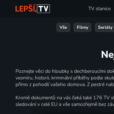
TV stanice
Vše
Filmy
Seriály
Ne
Poznejte věci do hloubky s dechberoucími dok
vesmíru, historii, kriminální příběhy podle s
přímo z pohodlí vašeho domova. Z pestré nabí
Kromě dokumentů na vás čeká také 176 TV stan
sledování v celé EU a vše samozřejmě bez zá