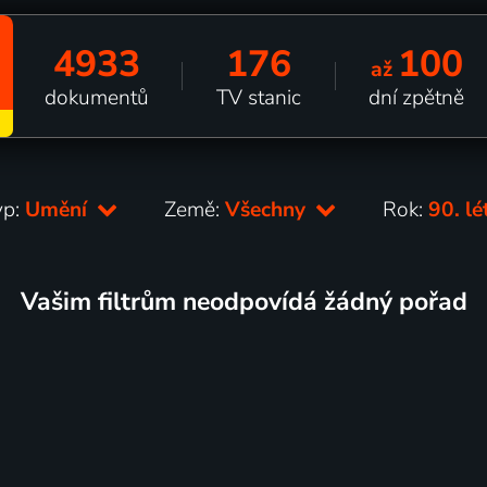
4933
176
100
až
dokumentů
TV stanic
dní zpětně
yp:
Umění
Země:
Všechny
Rok:
90. l
Vašim filtrům neodpovídá žádný pořad