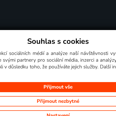
Souhlas s cookies
dní podmínky
Podporovaná zařízení
Pro partne
nkcí sociálních médií a analýze naší návštěvnosti 
e svými partnery pro sociální média, inzerci a analýz
Videotéka
ali v důsledku toho, že používáte jejich služby. Další
Přijmout vše
Přijmout nezbytné
 Na tomto webu jsou zobrazovány obrázky z pořadů TV stanic, které mů
Nastavení