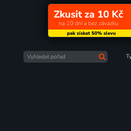
Zkusit za 10 Kč
na 10 dní a bez závazku
T