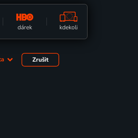
kdekoli
dárek
éta
Zrušit