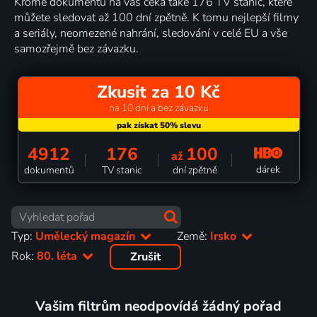
Kromě dokumentů na vás čeká také 176 TV stanic, které
můžete sledovat až 100 dní zpětně. K tomu nejlepší filmy
a seriály, neomezené nahrání, sledování v celé EU a vše
samozřejmě bez závazku.
Zkusit za 10 Kč
na 10 dní a bez závazku
4912
176
100
až
dárek
dokumentů
TV stanic
dní zpětně
Typ:
Umělecký magazín
Země:
Irsko
Rok:
80. léta
Zrušit
Vašim filtrům neodpovídá žádný pořad