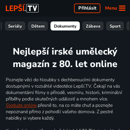
Menu
Přihlásit
Seriály
Dětem
Dokumenty
Zábava
Sport
Nejlepší irské umělecký
magazín z 80. let online
Poznejte věci do hloubky s dechberoucími dokumenty
dostupnými v rozsáhlé videotéce Lepší.TV. Čekají na vás
dokumentární filmy o přírodě, vesmíru, historii, kriminální
příběhy podle skutečných událostí a mnohem více.
Sledujte online
přesně to, na co máte chuť a poznejte
nepoznané přímo z pohodlí vašeho domova. Z pestré
nabídky si vybere každý.