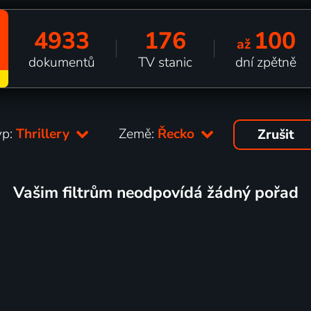
4933
176
100
až
dokumentů
TV stanic
dní zpětně
yp:
Thrillery
Země:
Řecko
Zrušit
Vašim filtrům neodpovídá žádný pořad