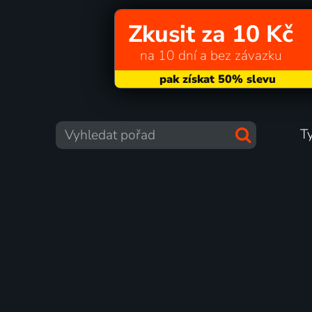
Zkusit za 10 Kč
na 10 dní a bez závazku
T