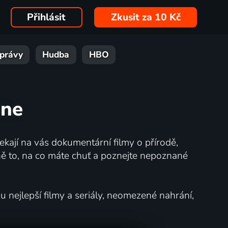
Přihlásit
Zkusit za 10 Kč
právy
Hudba
HBO
ine
kají na vás dokumentární filmy o přírodě,
ě to, na co máte chuť a poznejte nepoznané
nejlepší filmy a seriály, neomezené nahrání,