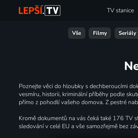
TV stanice
Vše
Filmy
Seriály
Ne
Poznejte věci do hloubky s dechberoucími dok
vesmíru, historii, kriminální příběhy podle s
přímo z pohodlí vašeho domova. Z pestré nabí
Kromě dokumentů na vás čeká také 176 TV stan
sledování v celé EU a vše samozřejmě bez zá