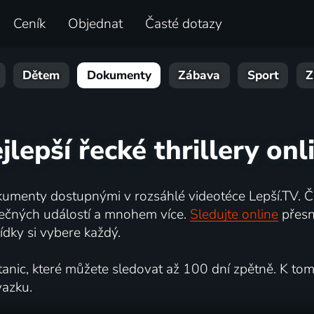
Ceník
Objednat
Časté dotazy
Dětem
Dokumenty
Zábava
Sport
Z
jlepší řecké thrillery onl
umenty dostupnými v rozsáhlé videotéce Lepší.TV. Če
kutečných událostí a mnohem více.
Sledujte online
přesn
dky si vybere každý.
ic, které můžete sledovat až 100 dní zpětně. K tomu 
vazku.