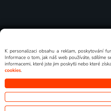
O Lepší.TV
Novinky
Recenze
Obcho
K personalizaci obsahu a reklam, poskytování fu
Informace o tom, jak náš web používáte, sdílíme s
informacemi, které jste jim poskytli nebo které získ
cookies
.
Copyright © goNET s.r.o.