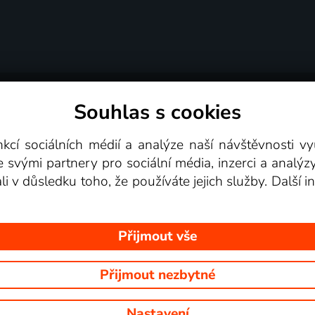
Souhlas s cookies
dní podmínky
Podporovaná zařízení
Pro partne
nkcí sociálních médií a analýze naší návštěvnosti 
e svými partnery pro sociální média, inzerci a analýz
Videotéka
ali v důsledku toho, že používáte jejich služby. Další
Přijmout vše
Přijmout nezbytné
 Na tomto webu jsou zobrazovány obrázky z pořadů TV stanic, které mů
Nastavení