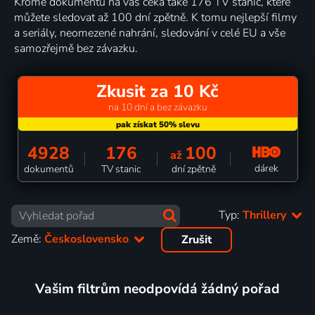
Kromě dokumentů na vás čeká také 176 TV stanic, které
můžete sledovat až 100 dní zpětně. K tomu nejlepší filmy
a seriály, neomezené nahrání, sledování v celé EU a vše
samozřejmě bez závazku.
Zkusit za 10 Kč
na 10 dní a bez závazku
4928
176
100
až
dárek
dokumentů
TV stanic
dní zpětně
Typ:
Thrillery
Země:
Československo
Zrušit
Vašim filtrům neodpovídá žádný pořad