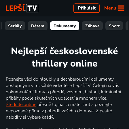
Menu
Přihlásit
Seriály
Dětem
Dokumenty
Zábava
Sport
Nejlepší československé
thrillery online
Poznejte věci do hloubky s dechberoucími dokumenty
dostupnými v rozsáhlé videotéce Lepší.TV. Čekají na vás
dokumentární filmy o přírodě, vesmíru, historii, kriminální
příběhy podle skutečných událostí a mnohem více.
Sledujte online
přesně to, na co máte chuť a poznejte
nepoznané přímo z pohodlí vašeho domova. Z pestré
nabídky si vybere každý.