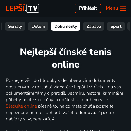
Menu
Přihlásit
Seriály
Dětem
Dokumenty
Zábava
Sport
Nejlepší čínské tenis
online
Poznejte věci do hloubky s dechberoucími dokumenty
dostupnými v rozsáhlé videotéce Lepší.TV. Čekají na vás
dokumentární filmy o přírodě, vesmíru, historii, kriminální
příběhy podle skutečných událostí a mnohem více.
Sledujte online
přesně to, na co máte chuť a poznejte
nepoznané přímo z pohodlí vašeho domova. Z pestré
nabídky si vybere každý.