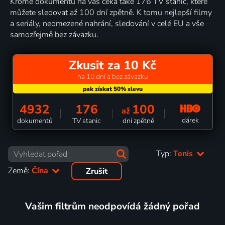
Kromě dokumentů na vás čeká také 176 TV stanic, které
můžete sledovat až 100 dní zpětně. K tomu nejlepší filmy
a seriály, neomezené nahrání, sledování v celé EU a vše
samozřejmě bez závazku.
Zkusit za 10 Kč
na 10 dní a bez závazku
4932
176
100
až
dárek
dokumentů
TV stanic
dní zpětně
Typ:
Tenis
Země:
Čína
Zrušit
Vašim filtrům neodpovídá žádný pořad