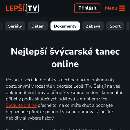
Menu
Přihlásit
Seriály
Dětem
Dokumenty
Zábava
Sport
Nejlepší švýcarské tanec
online
Poznejte věci do hloubky s dechberoucími dokumenty
dostupnými v rozsáhlé videotéce Lepší.TV. Čekají na vás
dokumentární filmy o přírodě, vesmíru, historii, kriminální
příběhy podle skutečných událostí a mnohem více.
Sledujte online
přesně to, na co máte chuť a poznejte
nepoznané přímo z pohodlí vašeho domova. Z pestré
nabídky si vybere každý.