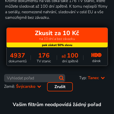
Kromě dokumentů na vás čeká také 176 TV stanic, které
můžete sledovat až 100 dní zpětně. K tomu nejlepší filmy
a seriály, neomezené nahrání, sledování v celé EU a vše
samozřejmě bez závazku.
Zkusit za 10 Kč
na 10 dní a bez závazku
4937
176
100
až
dárek
dokumentů
TV stanic
dní zpětně
Typ:
Tanec
Země:
Švýcarsko
Zrušit
Vašim filtrům neodpovídá žádný pořad