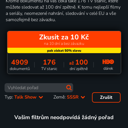
Kromě dokumentů na vás čeká také 176 TV stanic, které
můžete sledovat až 100 dní zpětně. K tomu nejlepší filmy
a seriály, neomezené nahrání, sledování v celé EU a vše
samozřejmě bez závazku.
Zkusit za 10 Kč
na 10 dní a bez závazku
4909
176
100
až
dárek
dokumentů
TV stanic
dní zpětně
Typ:
Talk Show
Země:
SSSR
Zrušit
Vašim filtrům neodpovídá žádný pořad