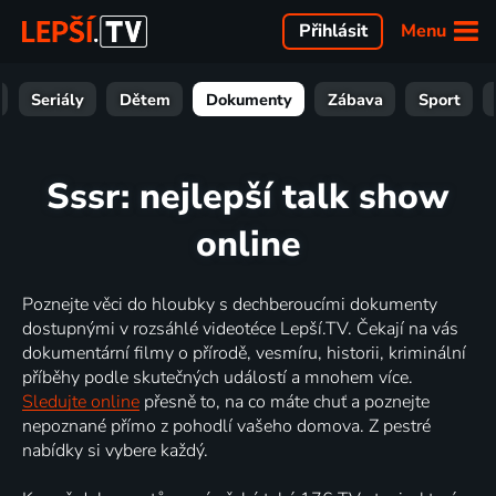
Menu
Přihlásit
Seriály
Dětem
Dokumenty
Zábava
Sport
Sssr: nejlepší talk show
online
Poznejte věci do hloubky s dechberoucími dokumenty
dostupnými v rozsáhlé videotéce Lepší.TV. Čekají na vás
dokumentární filmy o přírodě, vesmíru, historii, kriminální
příběhy podle skutečných událostí a mnohem více.
Sledujte online
přesně to, na co máte chuť a poznejte
nepoznané přímo z pohodlí vašeho domova. Z pestré
nabídky si vybere každý.