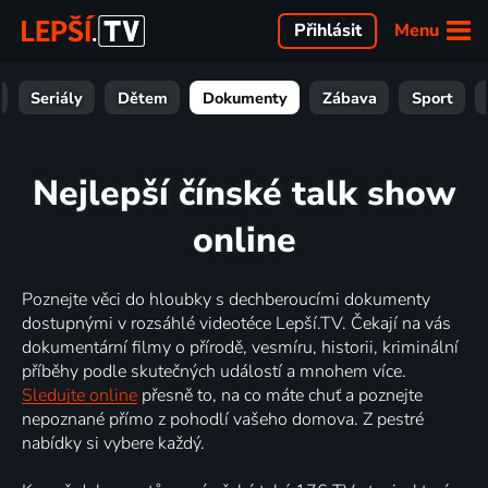
Menu
Přihlásit
Seriály
Dětem
Dokumenty
Zábava
Sport
Nejlepší čínské talk show
online
Poznejte věci do hloubky s dechberoucími dokumenty
dostupnými v rozsáhlé videotéce Lepší.TV. Čekají na vás
dokumentární filmy o přírodě, vesmíru, historii, kriminální
příběhy podle skutečných událostí a mnohem více.
Sledujte online
přesně to, na co máte chuť a poznejte
nepoznané přímo z pohodlí vašeho domova. Z pestré
nabídky si vybere každý.