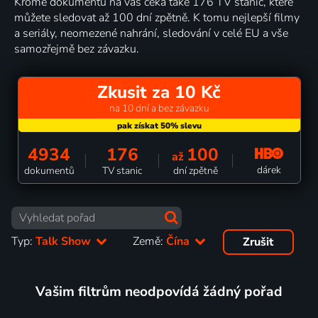
Kromě dokumentů na vás čeká také 176 TV stanic, které
můžete sledovat až 100 dní zpětně. K tomu nejlepší filmy
a seriály, neomezené nahrání, sledování v celé EU a vše
samozřejmě bez závazku.
Zkusit za 10 Kč
na 10 dní a bez závazku
4934
176
100
až
dárek
dokumentů
TV stanic
dní zpětně
Typ:
Talk Show
Země:
Čína
Zrušit
Vašim filtrům neodpovídá žádný pořad