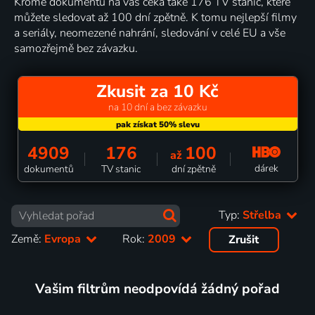
Kromě dokumentů na vás čeká také 176 TV stanic, které
můžete sledovat až 100 dní zpětně. K tomu nejlepší filmy
a seriály, neomezené nahrání, sledování v celé EU a vše
samozřejmě bez závazku.
Zkusit za 10 Kč
na 10 dní a bez závazku
4909
176
100
až
dárek
dokumentů
TV stanic
dní zpětně
Typ:
Střelba
Země:
Evropa
Rok:
2009
Zrušit
Vašim filtrům neodpovídá žádný pořad