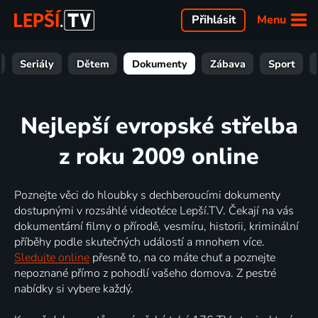
Menu
Přihlásit
Seriály
Dětem
Dokumenty
Zábava
Sport
Nejlepší evropské střelba
z roku 2009 online
Poznejte věci do hloubky s dechberoucími dokumenty
dostupnými v rozsáhlé videotéce Lepší.TV. Čekají na vás
dokumentární filmy o přírodě, vesmíru, historii, kriminální
příběhy podle skutečných událostí a mnohem více.
Sledujte online
přesně to, na co máte chuť a poznejte
nepoznané přímo z pohodlí vašeho domova. Z pestré
nabídky si vybere každý.