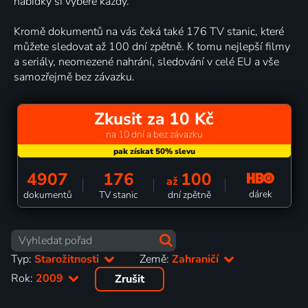
nabídky si vybere každý.
Kromě dokumentů na vás čeká také 176 TV stanic, které
můžete sledovat až 100 dní zpětně. K tomu nejlepší filmy
a seriály, neomezené nahrání, sledování v celé EU a vše
samozřejmě bez závazku.
Zkusit za 10 Kč
na 10 dní a bez závazku
4907
176
100
až
dárek
dokumentů
TV stanic
dní zpětně
Typ:
Starožitnosti
Země:
Zahraničí
Rok:
2009
Zrušit