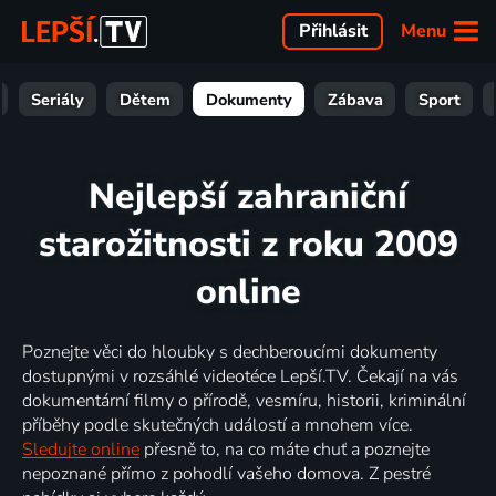
Menu
Přihlásit
Seriály
Dětem
Dokumenty
Zábava
Sport
Nejlepší zahraniční
starožitnosti z roku 2009
online
Poznejte věci do hloubky s dechberoucími dokumenty
dostupnými v rozsáhlé videotéce Lepší.TV. Čekají na vás
dokumentární filmy o přírodě, vesmíru, historii, kriminální
příběhy podle skutečných událostí a mnohem více.
Sledujte online
přesně to, na co máte chuť a poznejte
nepoznané přímo z pohodlí vašeho domova. Z pestré