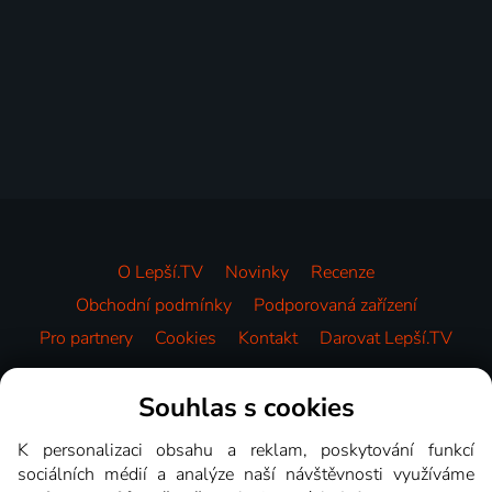
O Lepší.TV
Novinky
Recenze
Obchodní podmínky
Podporovaná zařízení
Pro partnery
Cookies
Kontakt
Darovat Lepší.TV
Videotéka
Souhlas s cookies
K personalizaci obsahu a reklam, poskytování funkcí
sociálních médií a analýze naší návštěvnosti využíváme