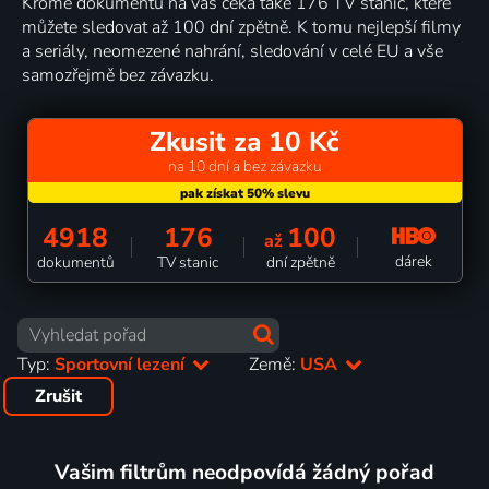
Kromě dokumentů na vás čeká také 176 TV stanic, které
můžete sledovat až 100 dní zpětně. K tomu nejlepší filmy
a seriály, neomezené nahrání, sledování v celé EU a vše
samozřejmě bez závazku.
Zkusit za 10 Kč
na 10 dní a bez závazku
4918
176
100
až
dárek
dokumentů
TV stanic
dní zpětně
Typ:
Sportovní lezení
Země:
USA
Zrušit
Vašim filtrům neodpovídá žádný pořad