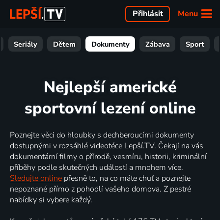
Menu
Přihlásit
Seriály
Dětem
Dokumenty
Zábava
Sport
Nejlepší americké
sportovní lezení online
Poznejte věci do hloubky s dechberoucími dokumenty
dostupnými v rozsáhlé videotéce Lepší.TV. Čekají na vás
dokumentární filmy o přírodě, vesmíru, historii, kriminální
příběhy podle skutečných událostí a mnohem více.
Sledujte online
přesně to, na co máte chuť a poznejte
nepoznané přímo z pohodlí vašeho domova. Z pestré
nabídky si vybere každý.