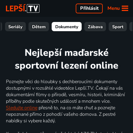
Menu
Přihlásit
Seriály
Dětem
Dokumenty
Zábava
Sport
Nejlepší maďarské
sportovní lezení online
Poznejte věci do hloubky s dechberoucími dokumenty
dostupnými v rozsáhlé videotéce Lepší.TV. Čekají na vás
dokumentární filmy o přírodě, vesmíru, historii, kriminální
příběhy podle skutečných událostí a mnohem více.
Sledujte online
přesně to, na co máte chuť a poznejte
nepoznané přímo z pohodlí vašeho domova. Z pestré
nabídky si vybere každý.