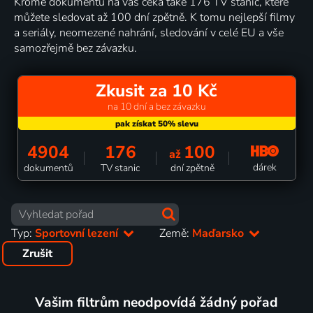
Kromě dokumentů na vás čeká také 176 TV stanic, které
můžete sledovat až 100 dní zpětně. K tomu nejlepší filmy
a seriály, neomezené nahrání, sledování v celé EU a vše
samozřejmě bez závazku.
Zkusit za 10 Kč
na 10 dní a bez závazku
4904
176
100
až
dárek
dokumentů
TV stanic
dní zpětně
Typ:
Sportovní lezení
Země:
Maďarsko
Zrušit
Vašim filtrům neodpovídá žádný pořad