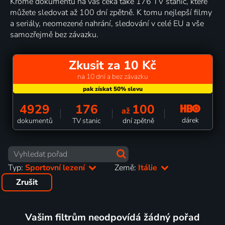
Kromě dokumentů na vás čeká také 176 TV stanic, které
můžete sledovat až 100 dní zpětně. K tomu nejlepší filmy
a seriály, neomezené nahrání, sledování v celé EU a vše
samozřejmě bez závazku.
Zkusit za 10 Kč
na 10 dní a bez závazku
4929
176
100
až
dárek
dokumentů
TV stanic
dní zpětně
Typ:
Sportovní lezení
Země:
Itálie
Zrušit
Vašim filtrům neodpovídá žádný pořad