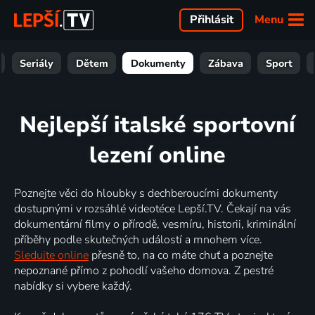
Menu
Přihlásit
Seriály
Dětem
Dokumenty
Zábava
Sport
Nejlepší italské sportovní
lezení online
Poznejte věci do hloubky s dechberoucími dokumenty
dostupnými v rozsáhlé videotéce Lepší.TV. Čekají na vás
dokumentární filmy o přírodě, vesmíru, historii, kriminální
příběhy podle skutečných událostí a mnohem více.
Sledujte online
přesně to, na co máte chuť a poznejte
nepoznané přímo z pohodlí vašeho domova. Z pestré
nabídky si vybere každý.