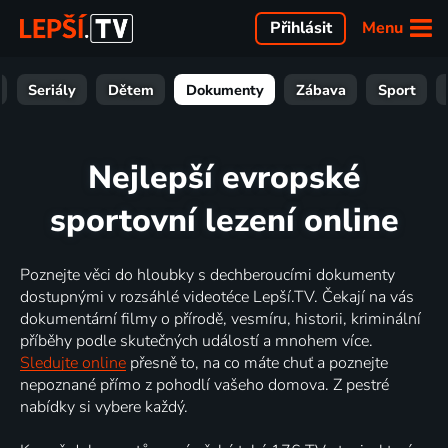
Menu
Přihlásit
Seriály
Dětem
Dokumenty
Zábava
Sport
Nejlepší evropské
sportovní lezení online
Poznejte věci do hloubky s dechberoucími dokumenty
dostupnými v rozsáhlé videotéce Lepší.TV. Čekají na vás
dokumentární filmy o přírodě, vesmíru, historii, kriminální
příběhy podle skutečných událostí a mnohem více.
Sledujte online
přesně to, na co máte chuť a poznejte
nepoznané přímo z pohodlí vašeho domova. Z pestré
nabídky si vybere každý.