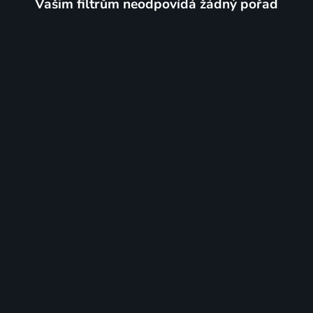
Vašim filtrům neodpovídá žádný pořad