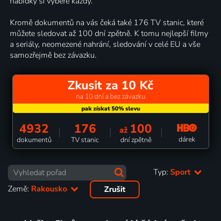
nabídky si vybere každý.
Kromě dokumentů na vás čeká také 176 TV stanic, které
můžete sledovat až 100 dní zpětně. K tomu nejlepší filmy
a seriály, neomezené nahrání, sledování v celé EU a vše
samozřejmě bez závazku.
Zkusit za 10 Kč
na 10 dní a bez závazku
4932
176
100
až
dárek
dokumentů
TV stanic
dní zpětně
Typ:
Sport
Země:
Rakousko
Zrušit