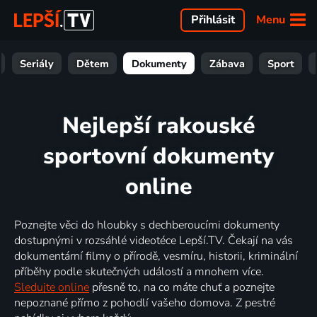
Menu
Přihlásit
Seriály
Dětem
Dokumenty
Zábava
Sport
Nejlepší rakouské
sportovní dokumenty
online
Poznejte věci do hloubky s dechberoucími dokumenty
dostupnými v rozsáhlé videotéce Lepší.TV. Čekají na vás
dokumentární filmy o přírodě, vesmíru, historii, kriminální
příběhy podle skutečných událostí a mnohem více.
Sledujte online
přesně to, na co máte chuť a poznejte
nepoznané přímo z pohodlí vašeho domova. Z pestré