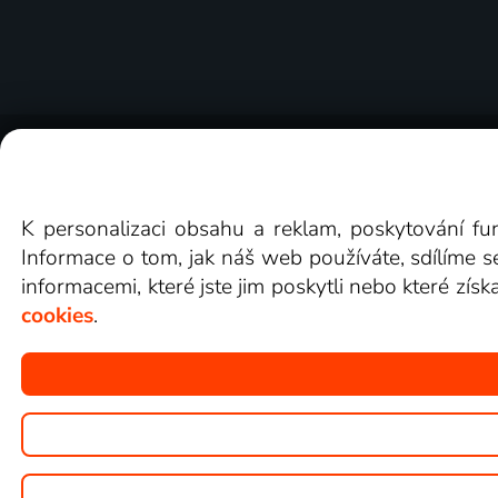
O Lepší.TV
Novinky
Recenze
Obcho
K personalizaci obsahu a reklam, poskytování fu
Informace o tom, jak náš web používáte, sdílíme s
informacemi, které jste jim poskytli nebo které získ
cookies
.
Copyright © goNET s.r.o.