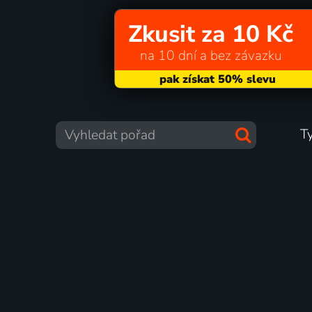
Zkusit za 10 Kč
na 10 dní a bez závazku
T