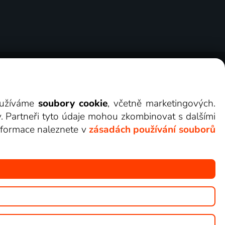
ry
Cookies
Kontakt
Darovat Lepší.TV
využíváme
soubory cookie
, včetně marketingových.
y. Partneři tyto údaje mohou zkombinovat s dalšími
 informace naleznete v
zásadách používání souborů
žete sledovat v Lepší.TV.