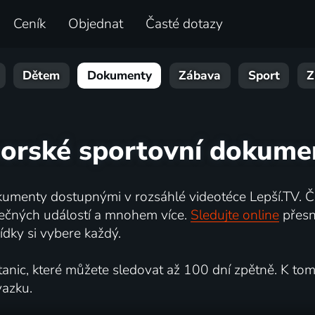
Ceník
Objednat
Časté dotazy
Dětem
Dokumenty
Zábava
Sport
Z
norské sportovní dokume
umenty dostupnými v rozsáhlé videotéce Lepší.TV. Če
kutečných událostí a mnohem více.
Sledujte online
přesn
dky si vybere každý.
ic, které můžete sledovat až 100 dní zpětně. K tomu 
vazku.