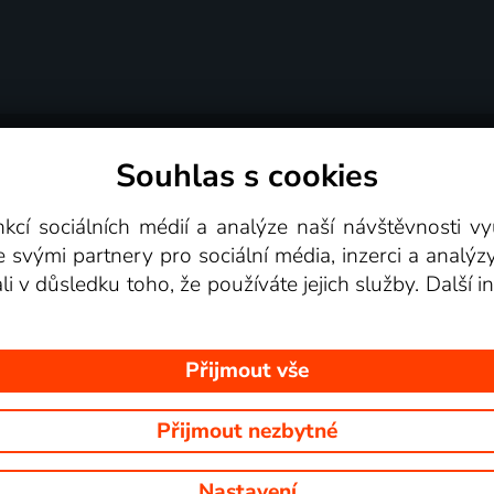
Souhlas s cookies
dní podmínky
Podporovaná zařízení
Pro partne
nkcí sociálních médií a analýze naší návštěvnosti 
e svými partnery pro sociální média, inzerci a analýz
Videotéka
ali v důsledku toho, že používáte jejich služby. Další
Přijmout vše
Přijmout nezbytné
 Na tomto webu jsou zobrazovány obrázky z pořadů TV stanic, které mů
Nastavení