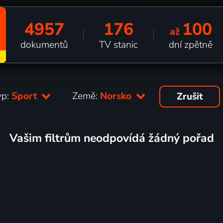
4957
176
100
až
dokumentů
TV stanic
dní zpětně
yp:
Sport
Země:
Norsko
Zrušit
Vašim filtrům neodpovídá žádný pořad