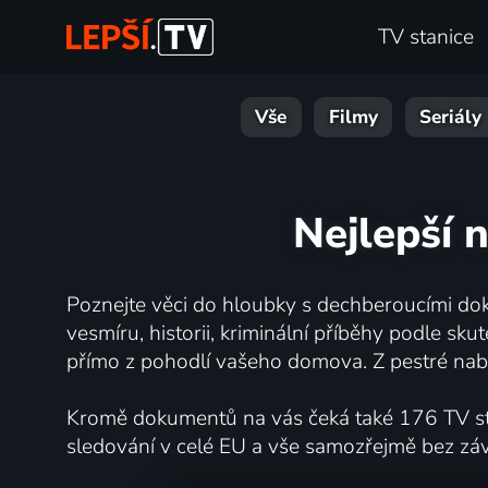
TV stanice
Vše
Filmy
Seriály
Nejlepší 
Poznejte věci do hloubky s dechberoucími dok
vesmíru, historii, kriminální příběhy podle s
přímo z pohodlí vašeho domova. Z pestré nabí
Kromě dokumentů na vás čeká také 176 TV stan
sledování v celé EU a vše samozřejmě bez zá