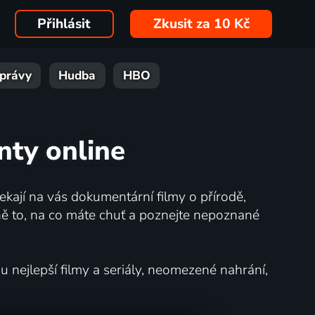
Přihlásit
Zkusit za 10 Kč
právy
Hudba
HBO
nty online
kají na vás dokumentární filmy o přírodě,
ě to, na co máte chuť a poznejte nepoznané
nejlepší filmy a seriály, neomezené nahrání,