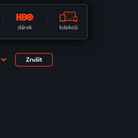
kdekoli
dárek
Zrušit