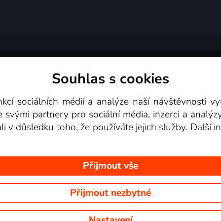
Souhlas s cookies
dní podmínky
Podporovaná zařízení
Pro partne
nkcí sociálních médií a analýze naší návštěvnosti 
e svými partnery pro sociální média, inzerci a analýz
Videotéka
ali v důsledku toho, že používáte jejich služby. Další
Přijmout vše
Přijmout nezbytné
 Na tomto webu jsou zobrazovány obrázky z pořadů TV stanic, které mů
Nastavení