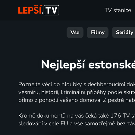
TV stanice
Vše
Filmy
Seriály
Nejlepší estonsk
Poznejte věci do hloubky s dechberoucími dok
vesmíru, historii, kriminální příběhy podle s
přímo z pohodlí vašeho domova. Z pestré nabí
Kromě dokumentů na vás čeká také 176 TV stan
sledování v celé EU a vše samozřejmě bez zá