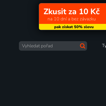
Zkusit za 10 Kč
na 10 dní a bez závazku
T