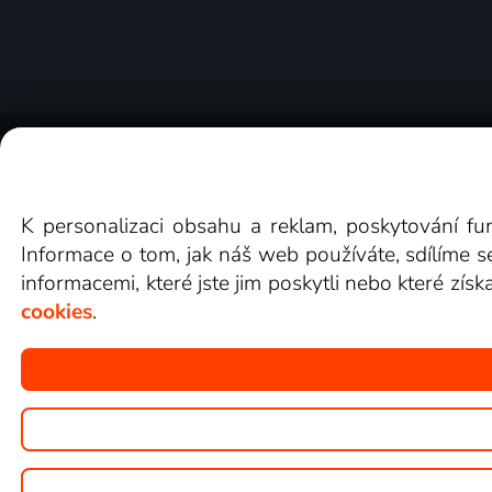
O Lepší.TV
Novinky
Recenze
Obcho
K personalizaci obsahu a reklam, poskytování fu
Informace o tom, jak náš web používáte, sdílíme s
informacemi, které jste jim poskytli nebo které získ
cookies
.
Copyright © goNET s.r.o.