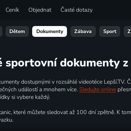
Ceník
Objednat
Časté dotazy
Dětem
Dokumenty
Zábava
Sport
Z
é sportovní dokumenty z
umenty dostupnými v rozsáhlé videotéce Lepší.TV. Če
kutečných událostí a mnohem více.
Sledujte online
přesn
dky si vybere každý.
ic, které můžete sledovat až 100 dní zpětně. K tomu 
vazku.