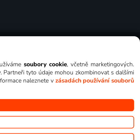
ry
Cookies
Kontakt
Darovat Lepší.TV
využíváme
soubory cookie
, včetně marketingových.
y. Partneři tyto údaje mohou zkombinovat s dalšími
 informace naleznete v
zásadách používání souborů
žete sledovat v Lepší.TV.