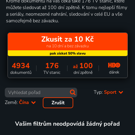
Kromě dokumentů na vás čeká také 176 TV stanic, které
můžete sledovat až 100 dní zpětně. K tomu nejlepší filmy
a seriály, neomezené nahrání, sledování v celé EU a vše
samozřejmě bez závazku.
Zkusit za 10 Kč
na 10 dní a bez závazku
4934
176
100
až
dárek
dokumentů
TV stanic
dní zpětně
Typ:
Sport
Země:
Čína
Zrušit
Vašim filtrům neodpovídá žádný pořad