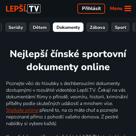
Menu
Přihlásit
Seriály
Dětem
Dokumenty
Zábava
Sport
Nejlepší čínské sportovní
dokumenty online
Poznejte věci do hloubky s dechberoucími dokumenty
dostupnými v rozsáhlé videotéce Lepší.TV. Čekají na vás
dokumentární filmy o přírodě, vesmíru, historii, kriminální
příběhy podle skutečných událostí a mnohem více.
Sledujte online
přesně to, na co máte chuť a poznejte
nepoznané přímo z pohodlí vašeho domova. Z pestré
nabídky si vybere každý.