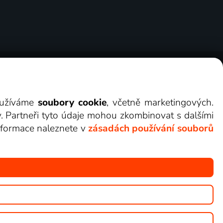
ry
Cookies
Kontakt
Darovat Lepší.TV
využíváme
soubory cookie
, včetně marketingových.
y. Partneři tyto údaje mohou zkombinovat s dalšími
 informace naleznete v
zásadách používání souborů
žete sledovat v Lepší.TV.