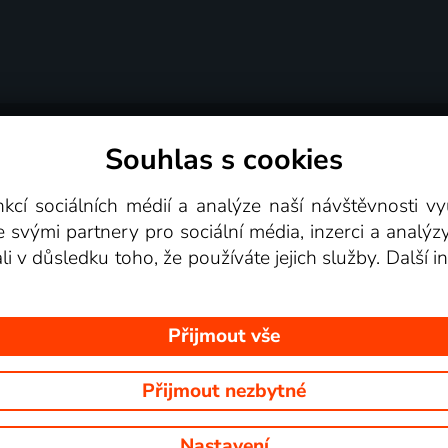
Souhlas s cookies
dní podmínky
Podporovaná zařízení
Pro partne
nkcí sociálních médií a analýze naší návštěvnosti 
e svými partnery pro sociální média, inzerci a analýz
Videotéka
ali v důsledku toho, že používáte jejich služby. Další
Přijmout vše
Přijmout nezbytné
 Na tomto webu jsou zobrazovány obrázky z pořadů TV stanic, které mů
Nastavení