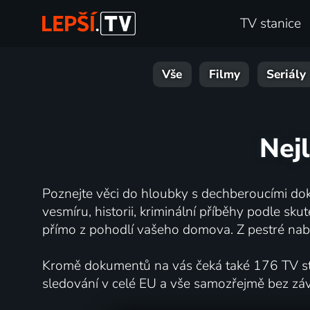
TV stanice
Vše
Filmy
Seriály
Nejl
Poznejte věci do hloubky s dechberoucími dok
vesmíru, historii, kriminální příběhy podle s
přímo z pohodlí vašeho domova. Z pestré nabí
Kromě dokumentů na vás čeká také 176 TV stan
sledování v celé EU a vše samozřejmě bez zá