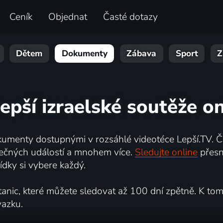
Ceník
Objednat
Časté dotazy
Dětem
Dokumenty
Zábava
Sport
Z
epší izraelské soutěže o
umenty dostupnými v rozsáhlé videotéce Lepší.TV. Če
kutečných událostí a mnohem více.
Sledujte online
přesn
dky si vybere každý.
ic, které můžete sledovat až 100 dní zpětně. K tomu 
vazku.