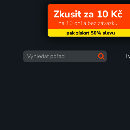
Zkusit za 10 Kč
na 10 dní a bez závazku
T