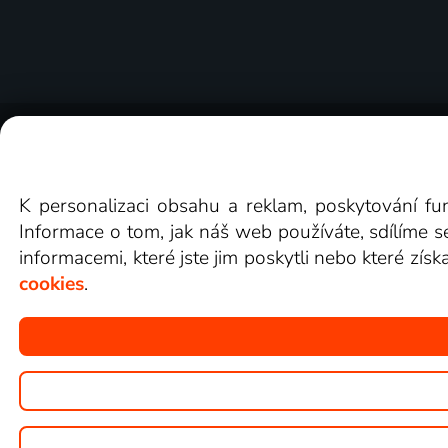
O Lepší.TV
Novinky
Recenze
Obcho
K personalizaci obsahu a reklam, poskytování fu
Informace o tom, jak náš web používáte, sdílíme s
informacemi, které jste jim poskytli nebo které získ
cookies
.
Copyright © goNET s.r.o.