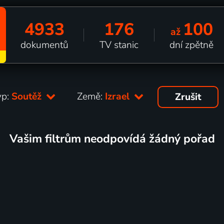
4933
176
100
až
dokumentů
TV stanic
dní zpětně
yp:
Soutěž
Země:
Izrael
Zrušit
Vašim filtrům neodpovídá žádný pořad