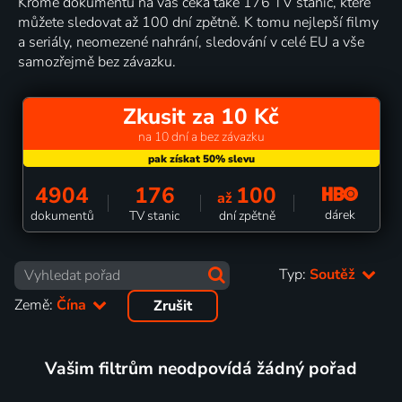
Kromě dokumentů na vás čeká také 176 TV stanic, které
můžete sledovat až 100 dní zpětně. K tomu nejlepší filmy
a seriály, neomezené nahrání, sledování v celé EU a vše
samozřejmě bez závazku.
Zkusit za 10 Kč
na 10 dní a bez závazku
4904
176
100
až
dárek
dokumentů
TV stanic
dní zpětně
Typ:
Soutěž
Země:
Čína
Zrušit
Vašim filtrům neodpovídá žádný pořad