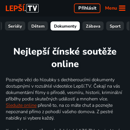
Menu
Přihlásit
Seriály
Dětem
Dokumenty
Zábava
Sport
Nejlepší čínské soutěže
online
Poznejte věci do hloubky s dechberoucími dokumenty
dostupnými v rozsáhlé videotéce Lepší.TV. Čekají na vás
dokumentární filmy o přírodě, vesmíru, historii, kriminální
příběhy podle skutečných událostí a mnohem více.
Sledujte online
přesně to, na co máte chuť a poznejte
nepoznané přímo z pohodlí vašeho domova. Z pestré
nabídky si vybere každý.