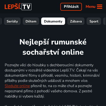
Menu
Přihlásit
Seriály
Dětem
Dokumenty
Zábava
Sport
Nejlepší rumunské
sochařství online
Poznejte věci do hloubky s dechberoucími dokumenty
dostupnými v rozsáhlé videotéce Lepší.TV. Čekají na vás
dokumentární filmy o přírodě, vesmíru, historii, kriminální
příběhy podle skutečných událostí a mnohem více.
Sledujte online
přesně to, na co máte chuť a poznejte
nepoznané přímo z pohodlí vašeho domova. Z pestré
nabídky si vybere každý.