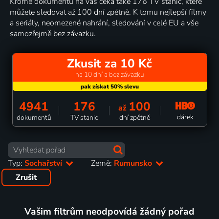
Kromě dokumentů na vás čeká také 176 TV stanic, které
můžete sledovat až 100 dní zpětně. K tomu nejlepší filmy
a seriály, neomezené nahrání, sledování v celé EU a vše
samozřejmě bez závazku.
Zkusit za 10 Kč
na 10 dní a bez závazku
4941
176
100
až
dárek
dokumentů
TV stanic
dní zpětně
Typ:
Sochařství
Země:
Rumunsko
Zrušit
Vašim filtrům neodpovídá žádný pořad