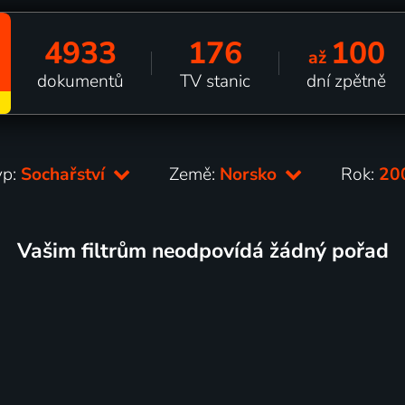
4933
176
100
až
dokumentů
TV stanic
dní zpětně
yp:
Sochařství
Země:
Norsko
Rok:
20
Vašim filtrům neodpovídá žádný pořad