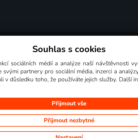
Souhlas s cookies
dní podmínky
Podporovaná zařízení
Pro partne
nkcí sociálních médií a analýze naší návštěvnosti 
e svými partnery pro sociální média, inzerci a analýz
Videotéka
ali v důsledku toho, že používáte jejich služby. Další
Přijmout vše
Přijmout nezbytné
 Na tomto webu jsou zobrazovány obrázky z pořadů TV stanic, které mů
Nastavení