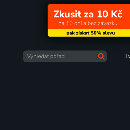
Zkusit za 10 Kč
na 10 dní a bez závazku
T