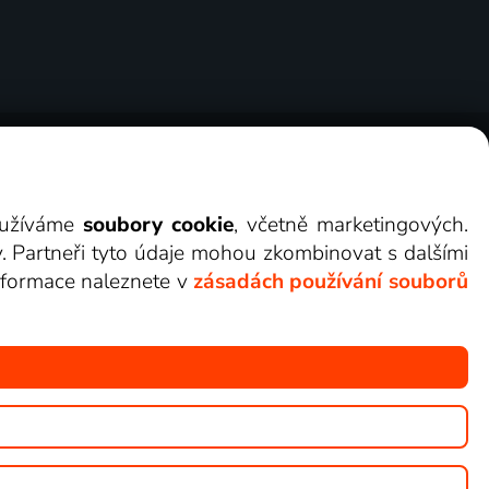
ry
Cookies
Kontakt
Darovat Lepší.TV
využíváme
soubory cookie
, včetně marketingových.
y. Partneři tyto údaje mohou zkombinovat s dalšími
 informace naleznete v
zásadách používání souborů
žete sledovat v Lepší.TV.