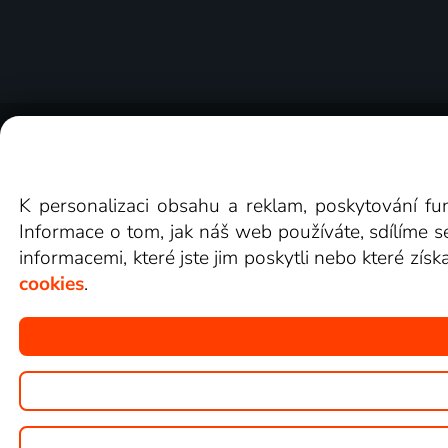
O Lepší.TV
Novinky
Recenze
Obcho
K personalizaci obsahu a reklam, poskytování fu
Informace o tom, jak náš web používáte, sdílíme s
informacemi, které jste jim poskytli nebo které získ
cookies
.
Copyright © goNET s.r.o.