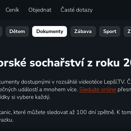
Ceník
Objednat
Časté dotazy
Dětem
Dokumenty
Zábava
Sport
Z
orské sochařství z roku 
umenty dostupnými v rozsáhlé videotéce Lepší.TV. Če
kutečných událostí a mnohem více.
Sledujte online
přesn
dky si vybere každý.
ic, které můžete sledovat až 100 dní zpětně. K tomu 
vazku.