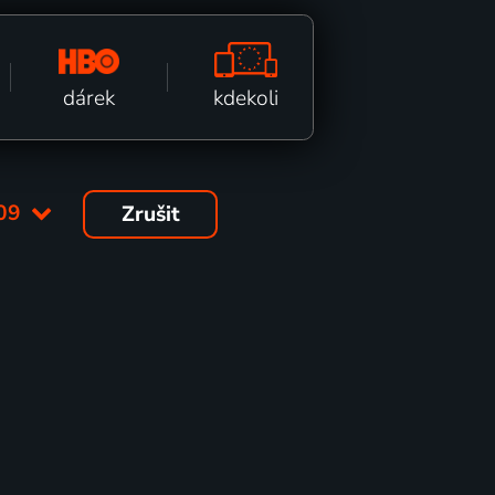
kdekoli
dárek
09
Zrušit