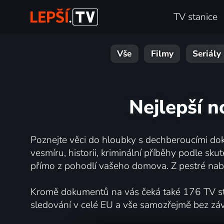
TV stanice
Vše
Filmy
Seriály
Nejlepší n
Poznejte věci do hloubky s dechberoucími dok
vesmíru, historii, kriminální příběhy podle s
přímo z pohodlí vašeho domova. Z pestré nabí
Kromě dokumentů na vás čeká také 176 TV stan
sledování v celé EU a vše samozřejmě bez zá