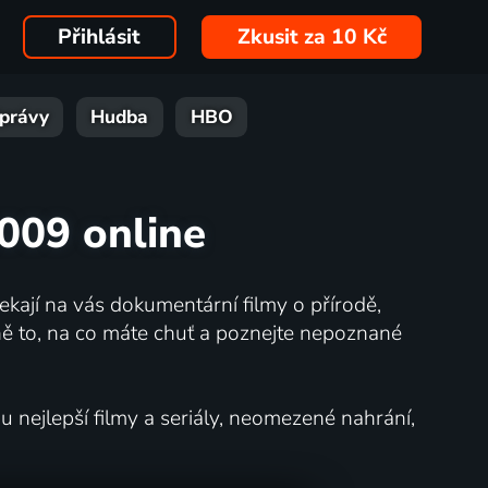
Přihlásit
Zkusit za 10 Kč
právy
Hudba
HBO
2009 online
kají na vás dokumentární filmy o přírodě,
ě to, na co máte chuť a poznejte nepoznané
nejlepší filmy a seriály, neomezené nahrání,