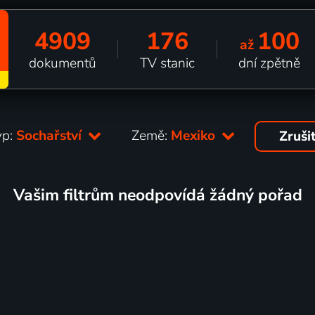
4909
176
100
až
dokumentů
TV stanic
dní zpětně
yp:
Sochařství
Země:
Mexiko
Zruši
Vašim filtrům neodpovídá žádný pořad