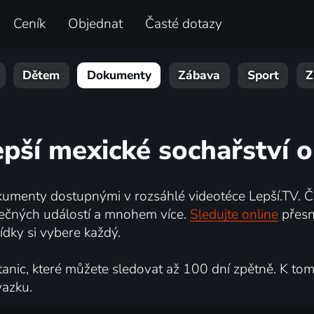
Ceník
Objednat
Časté dotazy
Dětem
Dokumenty
Zábava
Sport
Z
epší mexické sochařství o
umenty dostupnými v rozsáhlé videotéce Lepší.TV. Če
kutečných událostí a mnohem více.
Sledujte online
přesn
dky si vybere každý.
ic, které můžete sledovat až 100 dní zpětně. K tomu 
vazku.