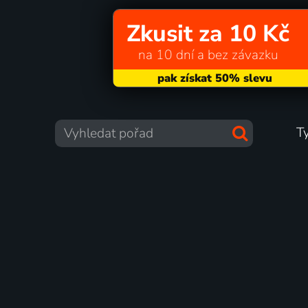
Zkusit za 10 Kč
na 10 dní a bez závazku
T