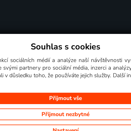
Souhlas s cookies
dní podmínky
Podporovaná zařízení
Pro partne
nkcí sociálních médií a analýze naší návštěvnosti 
e svými partnery pro sociální média, inzerci a analýz
Videotéka
ali v důsledku toho, že používáte jejich služby. Další
Přijmout vše
Přijmout nezbytné
 Na tomto webu jsou zobrazovány obrázky z pořadů TV stanic, které mů
Nastavení