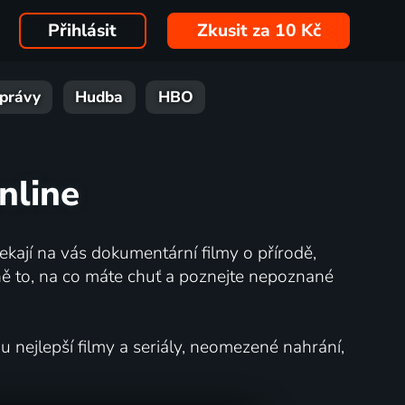
Přihlásit
Zkusit za 10 Kč
právy
Hudba
HBO
nline
kají na vás dokumentární filmy o přírodě,
ě to, na co máte chuť a poznejte nepoznané
nejlepší filmy a seriály, neomezené nahrání,