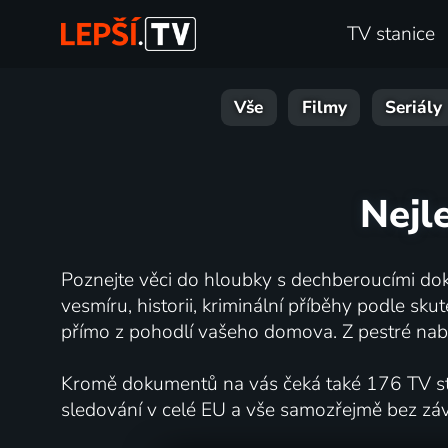
TV stanice
Vše
Filmy
Seriály
Nejl
Poznejte věci do hloubky s dechberoucími dok
vesmíru, historii, kriminální příběhy podle s
přímo z pohodlí vašeho domova. Z pestré nabí
Kromě dokumentů na vás čeká také 176 TV stan
sledování v celé EU a vše samozřejmě bez zá