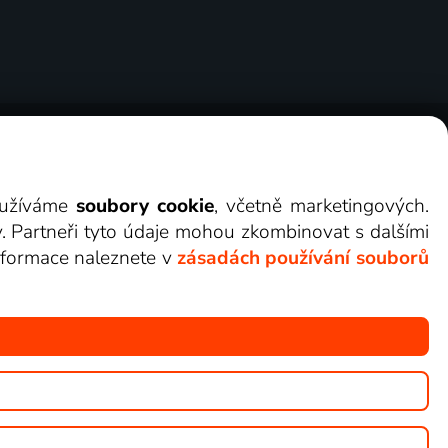
ry
Cookies
Kontakt
Darovat Lepší.TV
využíváme
soubory cookie
, včetně marketingových.
y. Partneři tyto údaje mohou zkombinovat s dalšími
 informace naleznete v
zásadách používání souborů
žete sledovat v Lepší.TV.