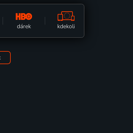
kdekoli
dárek
t