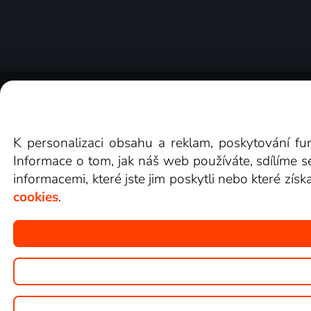
O Lepší.TV
Novinky
Recenze
Obcho
K personalizaci obsahu a reklam, poskytování fu
Informace o tom, jak náš web používáte, sdílíme s
informacemi, které jste jim poskytli nebo které získ
cookies
.
Copyright © goNET s.r.o.