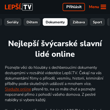
Menu
Přihlásit
Seriály
Dětem
Dokumenty
Zábava
Sport
Nejlepší švýcarské slavní
lidé online
Poznejte věci do hloubky s dechberoucími dokumenty
dostupnými v rozsáhlé videotéce Lepší.TV. Čekají na vás
dokumentární filmy o přírodě, vesmíru, historii, kriminální
příběhy podle skutečných událostí a mnohem více.
Sledujte online
přesně to, na co máte chuť a poznejte
nepoznané přímo z pohodlí vašeho domova. Z pestré
nabídky si vybere každý.