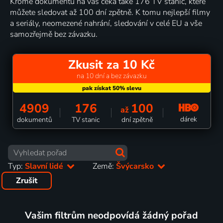
Kromě dokumentů na vás čeká také 176 TV stanic, které
můžete sledovat až 100 dní zpětně. K tomu nejlepší filmy
a seriály, neomezené nahrání, sledování v celé EU a vše
samozřejmě bez závazku.
Zkusit za 10 Kč
na 10 dní a bez závazku
4909
176
100
až
dárek
dokumentů
TV stanic
dní zpětně
Typ:
Slavní lidé
Země:
Švýcarsko
Zrušit
Vašim filtrům neodpovídá žádný pořad