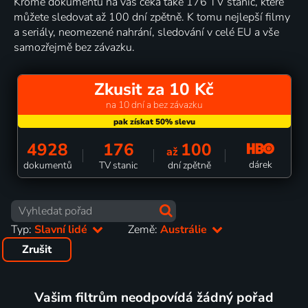
Kromě dokumentů na vás čeká také 176 TV stanic, které
můžete sledovat až 100 dní zpětně. K tomu nejlepší filmy
a seriály, neomezené nahrání, sledování v celé EU a vše
samozřejmě bez závazku.
Zkusit za 10 Kč
na 10 dní a bez závazku
4928
176
100
až
dárek
dokumentů
TV stanic
dní zpětně
Typ:
Slavní lidé
Země:
Austrálie
Zrušit
Vašim filtrům neodpovídá žádný pořad