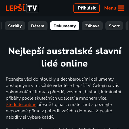
Menu
Přihlásit
Seriály
Dětem
Dokumenty
Zábava
Sport
Nejlepší australské slavní
lidé online
Poznejte věci do hloubky s dechberoucími dokumenty
dostupnými v rozsáhlé videotéce Lepší.TV. Čekají na vás
dokumentární filmy o přírodě, vesmíru, historii, kriminální
příběhy podle skutečných událostí a mnohem více.
Sledujte online
přesně to, na co máte chuť a poznejte
nepoznané přímo z pohodlí vašeho domova. Z pestré
nabídky si vybere každý.