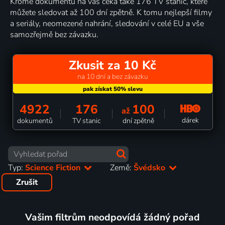
Kromě dokumentů na vás čeká také 176 TV stanic, které
můžete sledovat až 100 dní zpětně. K tomu nejlepší filmy
a seriály, neomezené nahrání, sledování v celé EU a vše
samozřejmě bez závazku.
Zkusit za 10 Kč
na 10 dní a bez závazku
4922
176
100
až
dárek
dokumentů
TV stanic
dní zpětně
Typ:
Science Fiction
Země:
Švédsko
Zrušit
Vašim filtrům neodpovídá žádný pořad