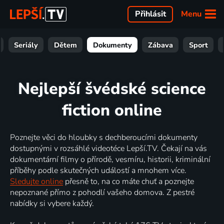
Menu
Přihlásit
Seriály
Dětem
Dokumenty
Zábava
Sport
Nejlepší švédské science
fiction online
Poznejte věci do hloubky s dechberoucími dokumenty
dostupnými v rozsáhlé videotéce Lepší.TV. Čekají na vás
dokumentární filmy o přírodě, vesmíru, historii, kriminální
příběhy podle skutečných událostí a mnohem více.
Sledujte online
přesně to, na co máte chuť a poznejte
nepoznané přímo z pohodlí vašeho domova. Z pestré
nabídky si vybere každý.