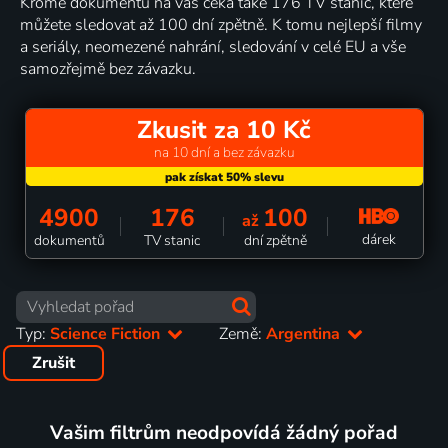
Kromě dokumentů na vás čeká také 176 TV stanic, které
můžete sledovat až 100 dní zpětně. K tomu nejlepší filmy
a seriály, neomezené nahrání, sledování v celé EU a vše
samozřejmě bez závazku.
Zkusit za 10 Kč
na 10 dní a bez závazku
4900
176
100
až
dárek
dokumentů
TV stanic
dní zpětně
Typ:
Science Fiction
Země:
Argentina
Zrušit
Vašim filtrům neodpovídá žádný pořad