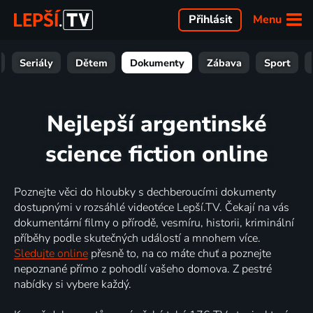
Menu
Přihlásit
Seriály
Dětem
Dokumenty
Zábava
Sport
Nejlepší argentinské
science fiction online
Poznejte věci do hloubky s dechberoucími dokumenty
dostupnými v rozsáhlé videotéce Lepší.TV. Čekají na vás
dokumentární filmy o přírodě, vesmíru, historii, kriminální
příběhy podle skutečných událostí a mnohem více.
Sledujte online
přesně to, na co máte chuť a poznejte
nepoznané přímo z pohodlí vašeho domova. Z pestré
nabídky si vybere každý.