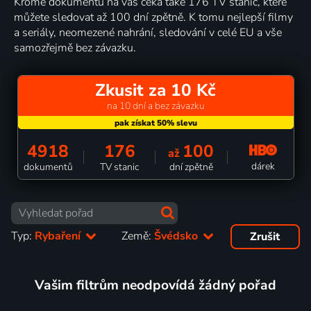
Kromě dokumentů na vás čeká také 176 TV stanic, které
můžete sledovat až 100 dní zpětně. K tomu nejlepší filmy
a seriály, neomezené nahrání, sledování v celé EU a vše
samozřejmě bez závazku.
Zkusit za 10 Kč
na 10 dní a bez závazku
4918
176
100
až
dárek
dokumentů
TV stanic
dní zpětně
Typ:
Rybaření
Země:
Švédsko
Zrušit
Vašim filtrům neodpovídá žádný pořad