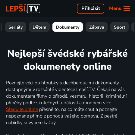
Menu
Přihlásit
Seriály
Dětem
Dokumenty
Zábava
Sport
Nejlepší švédské rybářské
dokumenety online
Poznejte věci do hloubky s dechberoucími dokumenty
dostupnými v rozsáhlé videotéce Lepší.TV. Čekají na vás
dokumentární filmy o přírodě, vesmíru, historii, kriminální
příběhy podle skutečných událostí a mnohem více.
Sledujte online
přesně to, na co máte chuť a poznejte
nepoznané přímo z pohodlí vašeho domova. Z pestré
nabídky si vybere každý.