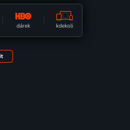
kdekoli
dárek
it