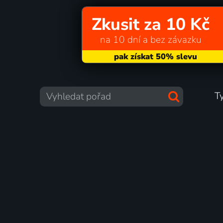
Zkusit za 10 Kč
na 10 dní a bez závazku
T