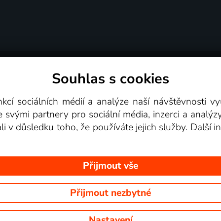
Souhlas s cookies
dní podmínky
Podporovaná zařízení
Pro partne
nkcí sociálních médií a analýze naší návštěvnosti 
e svými partnery pro sociální média, inzerci a analýz
Videotéka
ali v důsledku toho, že používáte jejich služby. Další
Přijmout vše
Přijmout nezbytné
 Na tomto webu jsou zobrazovány obrázky z pořadů TV stanic, které mů
Nastavení