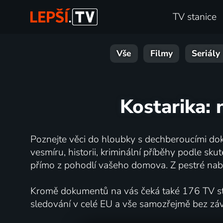
TV stanice
Vše
Filmy
Seriály
Kostarika: 
Poznejte věci do hloubky s dechberoucími dok
vesmíru, historii, kriminální příběhy podle s
přímo z pohodlí vašeho domova. Z pestré nabí
Kromě dokumentů na vás čeká také 176 TV stan
sledování v celé EU a vše samozřejmě bez zá