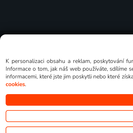
O Lepší.TV
Novinky
Recenze
Obcho
K personalizaci obsahu a reklam, poskytování fu
Informace o tom, jak náš web používáte, sdílíme s
informacemi, které jste jim poskytli nebo které získ
cookies
.
Copyright © goNET s.r.o.