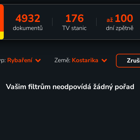
4932
176
100
až
dokumentů
TV stanic
dní zpětně
yp:
Rybaření
Země:
Kostarika
Zruš
Vašim filtrům neodpovídá žádný pořad