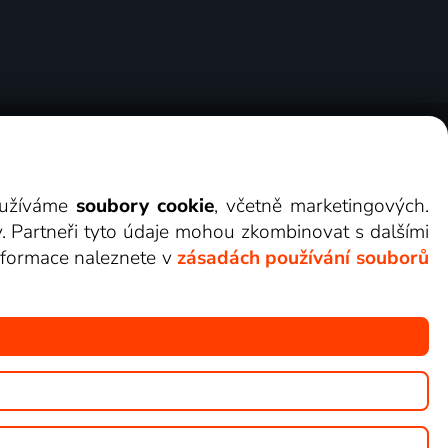
ry
Cookies
Kontakt
Darovat Lepší.TV
využíváme
soubory cookie
, včetně marketingových.
y. Partneři tyto údaje mohou zkombinovat s dalšími
 informace naleznete v
zásadách používání souborů
žete sledovat v Lepší.TV.