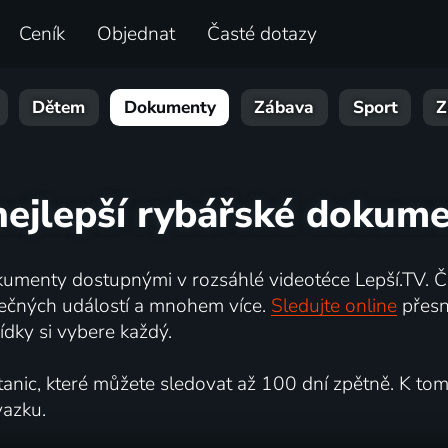
Ceník
Objednat
Časté dotazy
Dětem
Dokumenty
Zábava
Sport
Z
nejlepší rybářské dokum
umenty dostupnými v rozsáhlé videotéce Lepší.TV. Če
kutečných událostí a mnohem více.
Sledujte online
přesn
dky si vybere každý.
ic, které můžete sledovat až 100 dní zpětně. K tomu 
vazku.