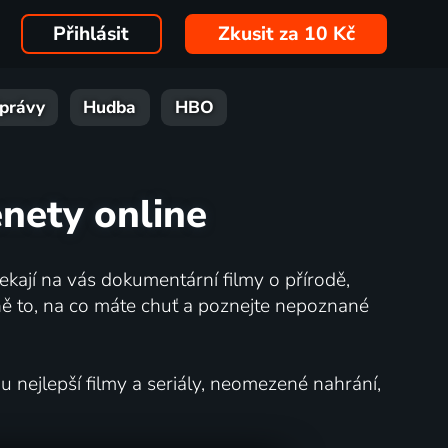
Přihlásit
Zkusit za 10 Kč
právy
Hudba
HBO
enety online
kají na vás dokumentární filmy o přírodě,
ě to, na co máte chuť a poznejte nepoznané
nejlepší filmy a seriály, neomezené nahrání,