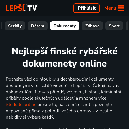
Menu
Přihlásit
Seriály
Dětem
Dokumenty
Zábava
Sport
Nejlepší finské rybářské
dokumenety online
Poznejte věci do hloubky s dechberoucími dokumenty
dostupnými v rozsáhlé videotéce Lepší.TV. Čekají na vás
dokumentární filmy o přírodě, vesmíru, historii, kriminální
příběhy podle skutečných událostí a mnohem více.
Sledujte online
přesně to, na co máte chuť a poznejte
nepoznané přímo z pohodlí vašeho domova. Z pestré
nabídky si vybere každý.