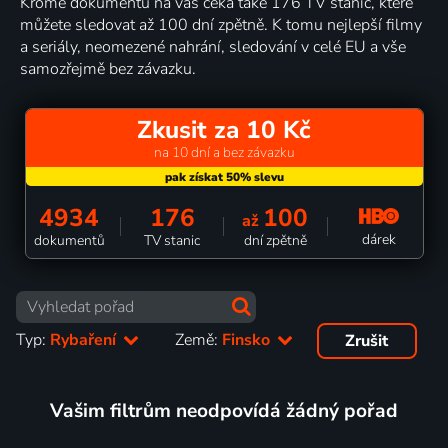
Kromě dokumentů na vás čeká také 176 TV stanic, které
můžete sledovat až 100 dní zpětně. K tomu nejlepší filmy
a seriály, neomezené nahrání, sledování v celé EU a vše
samozřejmě bez závazku.
Zkusit za 10 Kč
na 10 dní a bez závazku
4934
176
100
až
dárek
dokumentů
TV stanic
dní zpětně
Typ:
Rybaření
Země:
Finsko
Zrušit
Vašim filtrům neodpovídá žádný pořad