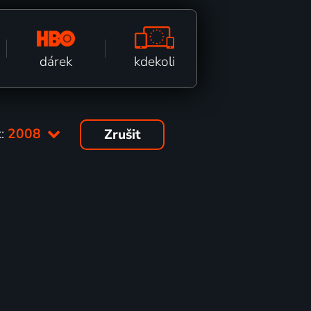
kdekoli
dárek
k:
2008
Zrušit