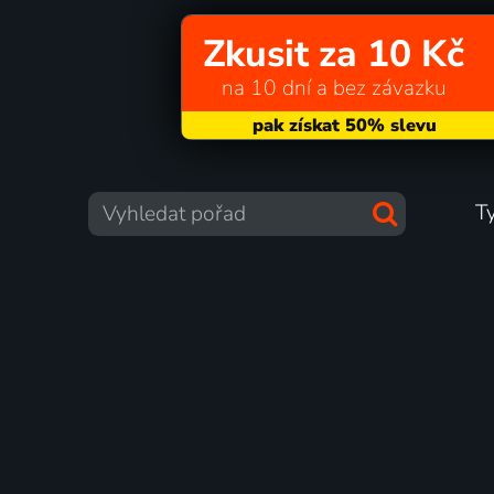
Zkusit za 10 Kč
na 10 dní a bez závazku
T