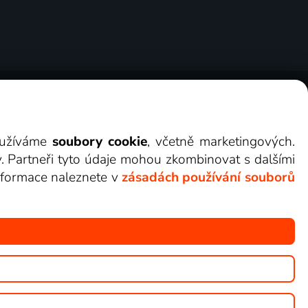
ry
Cookies
Kontakt
Darovat Lepší.TV
využíváme
soubory cookie
, včetně marketingových.
y. Partneři tyto údaje mohou zkombinovat s dalšími
 informace naleznete v
zásadách používání souborů
žete sledovat v Lepší.TV.