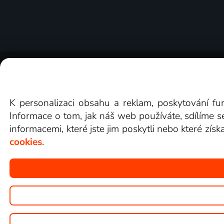
O Lepší.TV
Novinky
Recenze
Obcho
K personalizaci obsahu a reklam, poskytování fu
Informace o tom, jak náš web používáte, sdílíme s
informacemi, které jste jim poskytli nebo které získ
cookies
.
Copyright © goNET s.r.o.