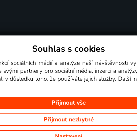
Souhlas s cookies
dní podmínky
Podporovaná zařízení
Pro partne
nkcí sociálních médií a analýze naší návštěvnosti 
e svými partnery pro sociální média, inzerci a analýz
Videotéka
ali v důsledku toho, že používáte jejich služby. Další
Přijmout vše
Přijmout nezbytné
 Na tomto webu jsou zobrazovány obrázky z pořadů TV stanic, které mů
Nastavení