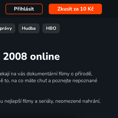
Přihlásit
Zkusit za 10 Kč
právy
Hudba
HBO
u 2008 online
kají na vás dokumentární filmy o přírodě,
ě to, na co máte chuť a poznejte nepoznané
nejlepší filmy a seriály, neomezené nahrání,