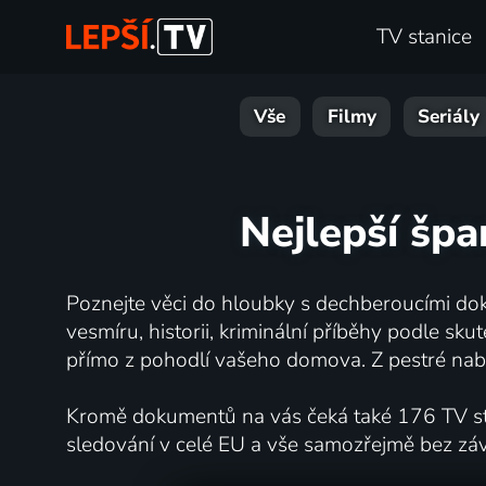
TV stanice
Vše
Filmy
Seriály
Nejlepší špa
Poznejte věci do hloubky s dechberoucími dok
vesmíru, historii, kriminální příběhy podle s
přímo z pohodlí vašeho domova. Z pestré nabí
Kromě dokumentů na vás čeká také 176 TV stan
sledování v celé EU a vše samozřejmě bez zá