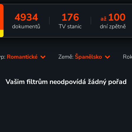
4934
176
100
až
dokumentů
TV stanic
dní zpětně
yp:
Romantické
Země:
Španělsko
Ro
Vašim filtrům neodpovídá žádný pořad