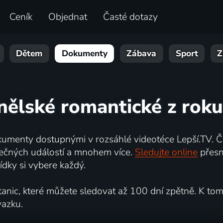
Ceník
Objednat
Časté dotazy
Dětem
Dokumenty
Zábava
Sport
Z
nělské romantické z rok
umenty dostupnými v rozsáhlé videotéce Lepší.TV. Če
kutečných událostí a mnohem více.
Sledujte online
přesn
dky si vybere každý.
ic, které můžete sledovat až 100 dní zpětně. K tomu 
vazku.