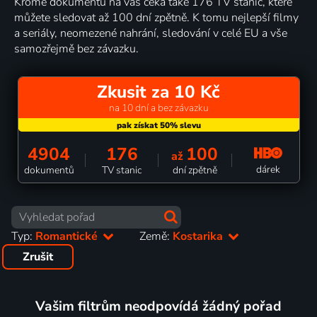
Kromě dokumentů na vás čeká také 176 TV stanic, které
můžete sledovat až 100 dní zpětně. K tomu nejlepší filmy
a seriály, neomezené nahrání, sledování v celé EU a vše
samozřejmě bez závazku.
Zkusit za 10 Kč
na 10 dní a bez závazku
4904
176
100
až
dárek
dokumentů
TV stanic
dní zpětně
Typ:
Romantické
Země:
Kostarika
Zrušit
Vašim filtrům neodpovídá žádný pořad