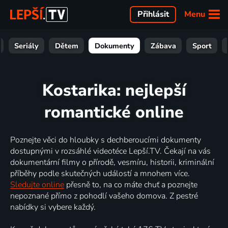
Menu
Přihlásit
Seriály
Dětem
Dokumenty
Zábava
Sport
Kostarika: nejlepší
romantické online
Poznejte věci do hloubky s dechberoucími dokumenty
dostupnými v rozsáhlé videotéce Lepší.TV. Čekají na vás
dokumentární filmy o přírodě, vesmíru, historii, kriminální
příběhy podle skutečných událostí a mnohem více.
Sledujte online
přesně to, na co máte chuť a poznejte
nepoznané přímo z pohodlí vašeho domova. Z pestré
nabídky si vybere každý.