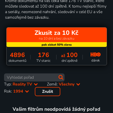
Kromě dokumentů na vás čeká také 176 TV stanic, které
můžete sledovat až 100 dní zpětně. K tomu nejlepší filmy
a seriály, neomezené nahrání, sledování v celé EU a vše
samozřejmě bez závazku.
Zkusit za 10 Kč
na 10 dní a bez závazku
4896
176
100
až
dárek
dokumentů
TV stanic
dní zpětně
Typ:
Reality TV
Země:
Všechny
Rok:
1994
Zrušit
Vašim filtrům neodpovídá žádný pořad