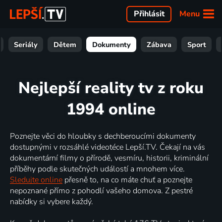
Menu
Přihlásit
Seriály
Dětem
Dokumenty
Zábava
Sport
Nejlepší reality tv z roku
1994 online
Poznejte věci do hloubky s dechberoucími dokumenty
dostupnými v rozsáhlé videotéce Lepší.TV. Čekají na vás
dokumentární filmy o přírodě, vesmíru, historii, kriminální
příběhy podle skutečných událostí a mnohem více.
Sledujte online
přesně to, na co máte chuť a poznejte
nepoznané přímo z pohodlí vašeho domova. Z pestré
nabídky si vybere každý.