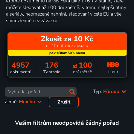
Kromě dokumentů na vás čeká také 176 TV stanic, které
můžete sledovat až 100 dní zpětně. K tomu nejlepší filmy
a seriály, neomezené nahrání, sledování v celé EU a vše
samozřejmě bez závazku.
Zkusit za 10 Kč
na 10 dní a bez závazku
4957
176
100
až
dárek
dokumentů
TV stanic
dní zpětně
Typ:
Příroda
Země:
Mexiko
Zrušit
Vašim filtrům neodpovídá žádný pořad