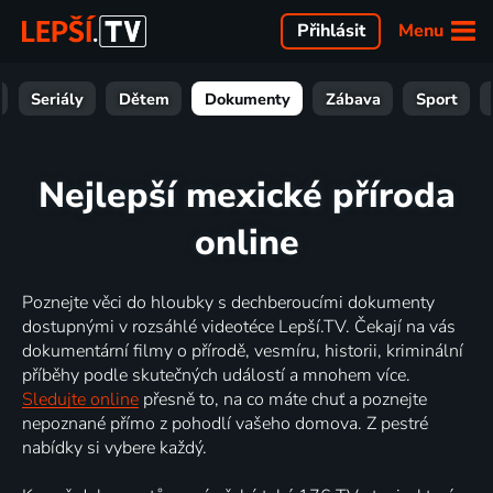
Menu
Přihlásit
Seriály
Dětem
Dokumenty
Zábava
Sport
Nejlepší mexické příroda
online
Poznejte věci do hloubky s dechberoucími dokumenty
dostupnými v rozsáhlé videotéce Lepší.TV. Čekají na vás
dokumentární filmy o přírodě, vesmíru, historii, kriminální
příběhy podle skutečných událostí a mnohem více.
Sledujte online
přesně to, na co máte chuť a poznejte
nepoznané přímo z pohodlí vašeho domova. Z pestré
nabídky si vybere každý.