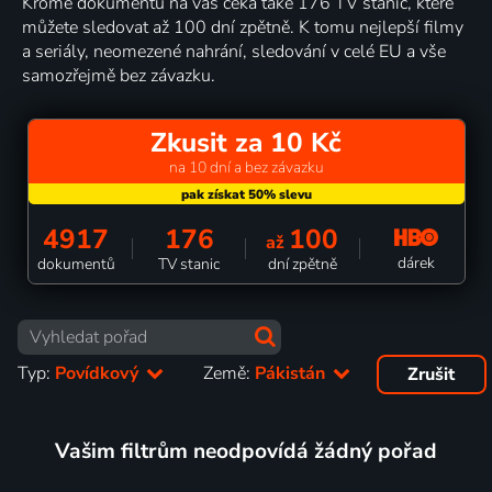
Kromě dokumentů na vás čeká také 176 TV stanic, které
můžete sledovat až 100 dní zpětně. K tomu nejlepší filmy
a seriály, neomezené nahrání, sledování v celé EU a vše
samozřejmě bez závazku.
Zkusit za 10 Kč
na 10 dní a bez závazku
4917
176
100
až
dárek
dokumentů
TV stanic
dní zpětně
Typ:
Povídkový
Země:
Pákistán
Zrušit
Vašim filtrům neodpovídá žádný pořad