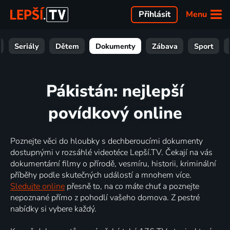
Menu
Přihlásit
Seriály
Dětem
Dokumenty
Zábava
Sport
Pákistán: nejlepší
povídkový online
Poznejte věci do hloubky s dechberoucími dokumenty
dostupnými v rozsáhlé videotéce Lepší.TV. Čekají na vás
dokumentární filmy o přírodě, vesmíru, historii, kriminální
příběhy podle skutečných událostí a mnohem více.
Sledujte online
přesně to, na co máte chuť a poznejte
nepoznané přímo z pohodlí vašeho domova. Z pestré
nabídky si vybere každý.