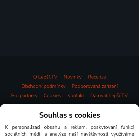
O Lepší.TV
Novinky
Recenze
Obchodní podmínky
Podporovaná zařízení
Pro partnery
Cookies
Kontakt
Darovat Lepší.TV
Videotéka
Souhlas s cookies
K personalizaci obsahu a reklam, poskytování funkcí
sociálních médií a analýze naší návštěvnosti využíváme