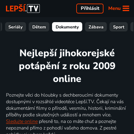
Menu
Přihlásit
Seriály
Dětem
Dokumenty
Zábava
Sport
Nejlepší jihokorejské
potápění z roku 2009
online
Poznejte věci do hloubky s dechberoucími dokumenty
dostupnými v rozsáhlé videotéce Lepší.TV. Čekají na vás
dokumentární filmy o přírodě, vesmíru, historii, kriminální
příběhy podle skutečných událostí a mnohem více.
Sledujte online
přesně to, na co máte chuť a poznejte
nepoznané přímo z pohodlí vašeho domova. Z pestré