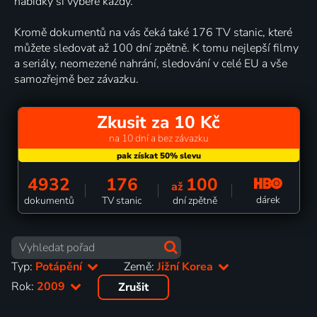
nabídky si vybere každý.
Kromě dokumentů na vás čeká také 176 TV stanic, které
můžete sledovat až 100 dní zpětně. K tomu nejlepší filmy
a seriály, neomezené nahrání, sledování v celé EU a vše
samozřejmě bez závazku.
Zkusit za 10 Kč
na 10 dní a bez závazku
4932
176
100
až
dárek
dokumentů
TV stanic
dní zpětně
Typ:
Potápění
Země:
Jižní Korea
Rok:
2009
Zrušit