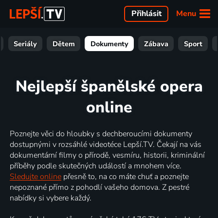
Menu
Přihlásit
Seriály
Dětem
Dokumenty
Zábava
Sport
Nejlepší španělské opera
online
Poznejte věci do hloubky s dechberoucími dokumenty
dostupnými v rozsáhlé videotéce Lepší.TV. Čekají na vás
dokumentární filmy o přírodě, vesmíru, historii, kriminální
příběhy podle skutečných událostí a mnohem více.
Sledujte online
přesně to, na co máte chuť a poznejte
nepoznané přímo z pohodlí vašeho domova. Z pestré
nabídky si vybere každý.