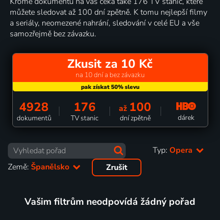
Kromě dokumentů na vás čeká také 176 TV stanic, které
můžete sledovat až 100 dní zpětně. K tomu nejlepší filmy
a seriály, neomezené nahrání, sledování v celé EU a vše
samozřejmě bez závazku.
Zkusit za 10 Kč
na 10 dní a bez závazku
4928
176
100
až
dárek
dokumentů
TV stanic
dní zpětně
Typ:
Opera
Země:
Španělsko
Zrušit
Vašim filtrům neodpovídá žádný pořad