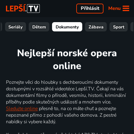
Menu
Přihlásit
Seriály
Dětem
Dokumenty
Zábava
Sport
Nejlepší norské opera
online
Poznejte věci do hloubky s dechberoucími dokumenty
dostupnými v rozsáhlé videotéce Lepší.TV. Čekají na vás
dokumentární filmy o přírodě, vesmíru, historii, kriminální
příběhy podle skutečných událostí a mnohem více.
Sledujte online
přesně to, na co máte chuť a poznejte
nepoznané přímo z pohodlí vašeho domova. Z pestré
nabídky si vybere každý.