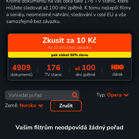
Kromě dokumentů na vás čeká také 176 TV stanic, které
můžete sledovat až 100 dní zpětně. K tomu nejlepší filmy
a seriály, neomezené nahrání, sledování v celé EU a vše
samozřejmě bez závazku.
Zkusit za 10 Kč
na 10 dní a bez závazku
4909
176
100
až
dárek
dokumentů
TV stanic
dní zpětně
Typ:
Opera
Země:
Norsko
Zrušit
Vašim filtrům neodpovídá žádný pořad