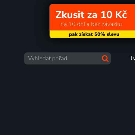
Zkusit za 10 Kč
na 10 dní a bez závazku
T