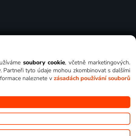
ry
Cookies
Kontakt
Darovat Lepší.TV
využíváme
soubory cookie
, včetně marketingových.
y. Partneři tyto údaje mohou zkombinovat s dalšími
 informace naleznete v
zásadách používání souborů
žete sledovat v Lepší.TV.