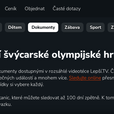
Ceník
Objednat
Časté dotazy
Dětem
Dokumenty
Zábava
Sport
Z
í švýcarské olympijské hr
umenty dostupnými v rozsáhlé videotéce Lepší.TV. Če
kutečných událostí a mnohem více.
Sledujte online
přesn
dky si vybere každý.
ic, které můžete sledovat až 100 dní zpětně. K tomu 
vazku.