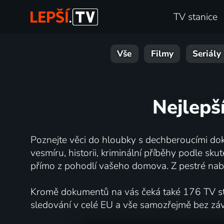
TV stanice
Vše
Filmy
Seriály
Nejlepš
Poznejte věci do hloubky s dechberoucími dok
vesmíru, historii, kriminální příběhy podle s
přímo z pohodlí vašeho domova. Z pestré nabí
Kromě dokumentů na vás čeká také 176 TV stan
sledování v celé EU a vše samozřejmě bez zá