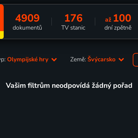
4909
176
100
až
dokumentů
TV stanic
dní zpětně
yp:
Olympijské hry
Země:
Švýcarsko
Vašim filtrům neodpovídá žádný pořad