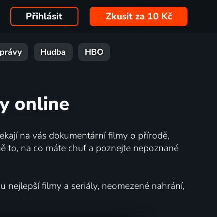
Přihlásit
Zkusit za 10 Kč
právy
Hudba
HBO
y online
kají na vás dokumentární filmy o přírodě,
ě to, na co máte chuť a poznejte nepoznané
nejlepší filmy a seriály, neomezené nahrání,