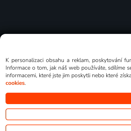
O Lepší.TV
Novinky
Recenze
Obcho
K personalizaci obsahu a reklam, poskytování fu
Informace o tom, jak náš web používáte, sdílíme s
informacemi, které jste jim poskytli nebo které získ
cookies
.
Copyright © goNET s.r.o.