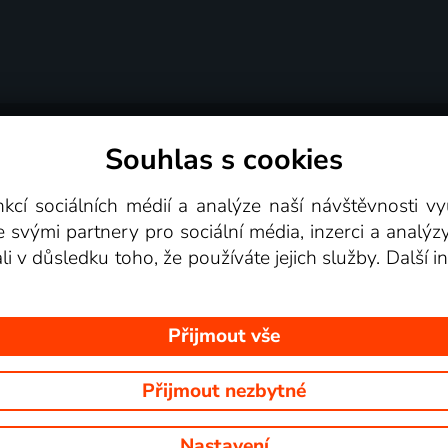
Souhlas s cookies
dní podmínky
Podporovaná zařízení
Pro partne
nkcí sociálních médií a analýze naší návštěvnosti 
e svými partnery pro sociální média, inzerci a analýz
Videotéka
ali v důsledku toho, že používáte jejich služby. Další
Přijmout vše
Přijmout nezbytné
 Na tomto webu jsou zobrazovány obrázky z pořadů TV stanic, které mů
Nastavení