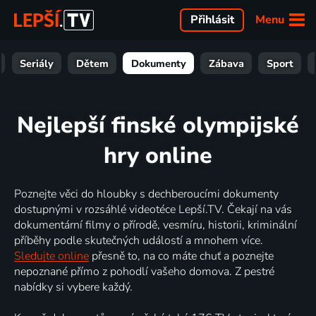
Menu
Přihlásit
Seriály
Dětem
Dokumenty
Zábava
Sport
Nejlepší finské olympijské
hry online
Poznejte věci do hloubky s dechberoucími dokumenty
dostupnými v rozsáhlé videotéce Lepší.TV. Čekají na vás
dokumentární filmy o přírodě, vesmíru, historii, kriminální
příběhy podle skutečných událostí a mnohem více.
Sledujte online
přesně to, na co máte chuť a poznejte
nepoznané přímo z pohodlí vašeho domova. Z pestré
nabídky si vybere každý.