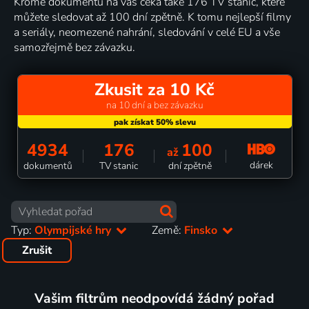
Kromě dokumentů na vás čeká také 176 TV stanic, které
můžete sledovat až 100 dní zpětně. K tomu nejlepší filmy
a seriály, neomezené nahrání, sledování v celé EU a vše
samozřejmě bez závazku.
Zkusit za 10 Kč
na 10 dní a bez závazku
4934
176
100
až
dárek
dokumentů
TV stanic
dní zpětně
Typ:
Olympijské hry
Země:
Finsko
Zrušit
Vašim filtrům neodpovídá žádný pořad