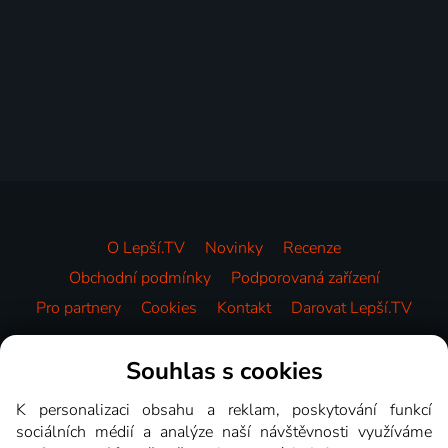
O Lepší.TV
Novinky
Recenze
Obchodní podmínky
Podporovaná zařízení
Pro partnery
Cookies
Kontakt
Darovat Lepší.TV
Videotéka
Souhlas s cookies
K personalizaci obsahu a reklam, poskytování funkcí
sociálních médií a analýze naší návštěvnosti využíváme