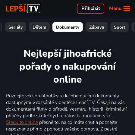
Menu
Přihlásit
Seriály
Dětem
Dokumenty
Zábava
Sport
Nejlepší jihoafrické
pořady o nakupování
online
Poznejte věci do hloubky s dechberoucími dokumenty
dostupnými v rozsáhlé videotéce Lepší.TV. Čekají na vás
dokumentární filmy o přírodě, vesmíru, historii, kriminální
příběhy podle skutečných událostí a mnohem více.
Sledujte online
přesně to, na co máte chuť a poznejte
nepoznané přímo z pohodlí vašeho domova. Z pestré