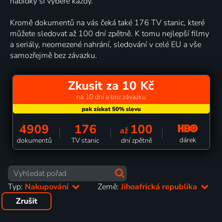
nabídky si vybere každý.
Kromě dokumentů na vás čeká také 176 TV stanic, které
můžete sledovat až 100 dní zpětně. K tomu nejlepší filmy
a seriály, neomezené nahrání, sledování v celé EU a vše
samozřejmě bez závazku.
Zkusit za 10 Kč
na 10 dní a bez závazku
4909
176
100
až
dárek
dokumentů
TV stanic
dní zpětně
Typ:
Nakupování
Země:
Jihoafrická republika
Zrušit