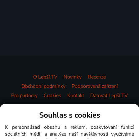
O Lepší.TV
Novinky
Recenze
Obchodní podmínky
Podporovaná zařízení
Pro partnery
Cookies
Kontakt
Darovat Lepší.TV
Videotéka
Souhlas s cookies
K personalizaci obsahu a reklam, poskytování funkcí
sociálních médií a analýze naší návštěvnosti využíváme