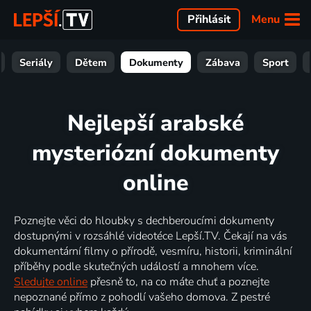
Menu
Přihlásit
Seriály
Dětem
Dokumenty
Zábava
Sport
Nejlepší arabské
mysteriózní dokumenty
online
Poznejte věci do hloubky s dechberoucími dokumenty
dostupnými v rozsáhlé videotéce Lepší.TV. Čekají na vás
dokumentární filmy o přírodě, vesmíru, historii, kriminální
příběhy podle skutečných událostí a mnohem více.
Sledujte online
přesně to, na co máte chuť a poznejte
nepoznané přímo z pohodlí vašeho domova. Z pestré