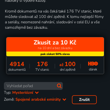
nabídky si vybere každý.
Kromě dokumentů na vás čeká také 176 TV stanic, které
můžete sledovat až 100 dní zpětně. K tomu nejlepší filmy
a seriály, neomezené nahrání, sledování v celé EU a vše
samozřejmě bez závazku.
Zkusit za 10 Kč
na 10 dní a bez závazku
4914
176
100
až
dárek
dokumentů
TV stanic
dní zpětně
Typ:
Mysteriózní
Země:
Spojené arabské emiráty
Zrušit