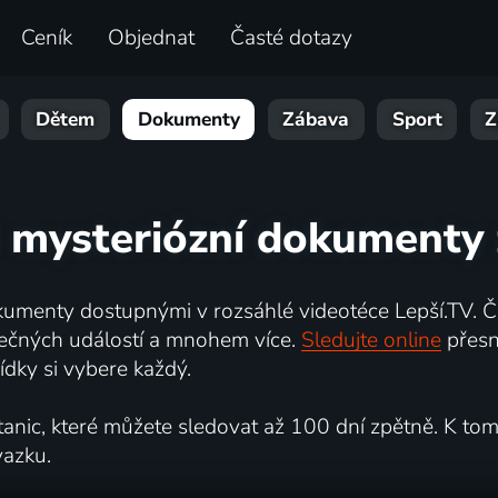
Ceník
Objednat
Časté dotazy
Dětem
Dokumenty
Zábava
Sport
Z
 mysteriózní dokumenty 
umenty dostupnými v rozsáhlé videotéce Lepší.TV. Če
kutečných událostí a mnohem více.
Sledujte online
přesn
dky si vybere každý.
ic, které můžete sledovat až 100 dní zpětně. K tomu 
vazku.