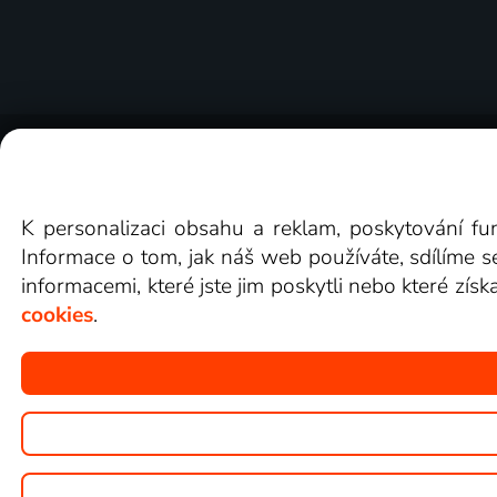
O Lepší.TV
Novinky
Recenze
Obcho
K personalizaci obsahu a reklam, poskytování fu
Informace o tom, jak náš web používáte, sdílíme s
informacemi, které jste jim poskytli nebo které získ
cookies
.
Copyright © goNET s.r.o.