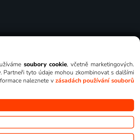
ry
Cookies
Kontakt
Darovat Lepší.TV
využíváme
soubory cookie
, včetně marketingových.
y. Partneři tyto údaje mohou zkombinovat s dalšími
 informace naleznete v
zásadách používání souborů
žete sledovat v Lepší.TV.