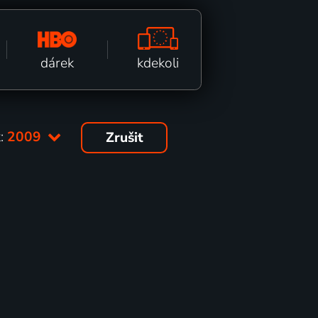
kdekoli
dárek
:
2009
Zrušit