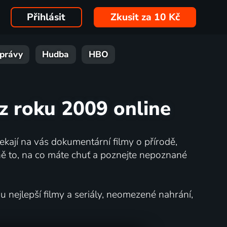
Přihlásit
Zkusit za 10 Kč
právy
Hudba
HBO
z roku 2009 online
kají na vás dokumentární filmy o přírodě,
ě to, na co máte chuť a poznejte nepoznané
nejlepší filmy a seriály, neomezené nahrání,