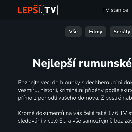
TV stanice
Vše
Filmy
Seriály
Nejlepší rumunské
Poznejte věci do hloubky s dechberoucími dok
vesmíru, historii, kriminální příběhy podle s
přímo z pohodlí vašeho domova. Z pestré nabí
Kromě dokumentů na vás čeká také 176 TV stan
sledování v celé EU a vše samozřejmě bez zá