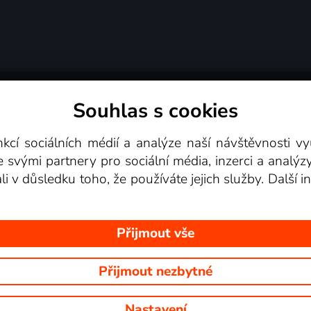
Souhlas s cookies
dní podmínky
Podporovaná zařízení
Pro partne
nkcí sociálních médií a analýze naší návštěvnosti 
e svými partnery pro sociální média, inzerci a analýz
Videotéka
ali v důsledku toho, že používáte jejich služby. Další
Přijmout vše
Přijmout nezbytné
 Na tomto webu jsou zobrazovány obrázky z pořadů TV stanic, které mů
Nastavení