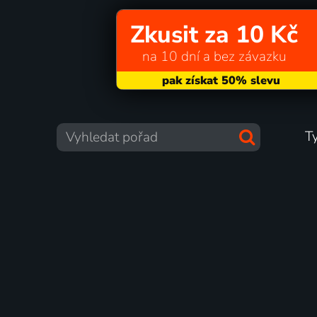
Zkusit za 10 Kč
na 10 dní a bez závazku
T