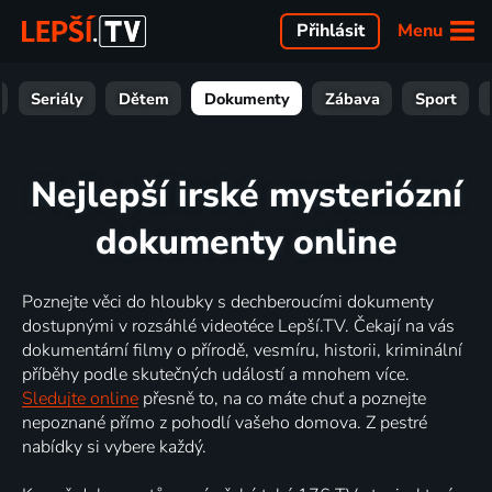
Menu
Přihlásit
Seriály
Dětem
Dokumenty
Zábava
Sport
Nejlepší irské mysteriózní
dokumenty online
Poznejte věci do hloubky s dechberoucími dokumenty
dostupnými v rozsáhlé videotéce Lepší.TV. Čekají na vás
dokumentární filmy o přírodě, vesmíru, historii, kriminální
příběhy podle skutečných událostí a mnohem více.
Sledujte online
přesně to, na co máte chuť a poznejte
nepoznané přímo z pohodlí vašeho domova. Z pestré
nabídky si vybere každý.