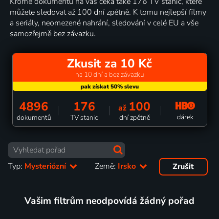
Kromě dokumentů na vás čeká také 176 TV stanic, které
můžete sledovat až 100 dní zpětně. K tomu nejlepší filmy
a seriály, neomezené nahrání, sledování v celé EU a vše
samozřejmě bez závazku.
Zkusit za 10 Kč
na 10 dní a bez závazku
4896
176
100
až
dárek
dokumentů
TV stanic
dní zpětně
Typ:
Mysteriózní
Země:
Irsko
Zrušit
Vašim filtrům neodpovídá žádný pořad