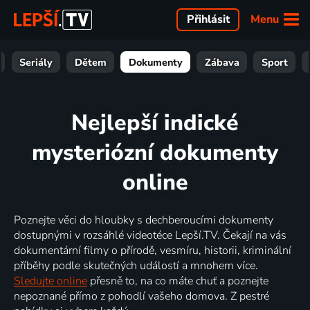
Menu
Přihlásit
Seriály
Dětem
Dokumenty
Zábava
Sport
Nejlepší indické
mysteriózní dokumenty
online
Poznejte věci do hloubky s dechberoucími dokumenty
dostupnými v rozsáhlé videotéce Lepší.TV. Čekají na vás
dokumentární filmy o přírodě, vesmíru, historii, kriminální
příběhy podle skutečných událostí a mnohem více.
Sledujte online
přesně to, na co máte chuť a poznejte
nepoznané přímo z pohodlí vašeho domova. Z pestré