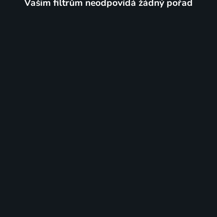
Vašim filtrům neodpovídá žádný pořad