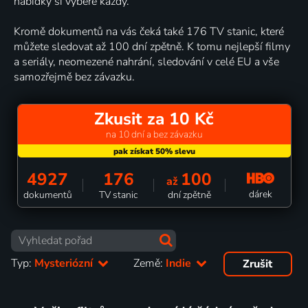
nabídky si vybere každý.
Kromě dokumentů na vás čeká také 176 TV stanic, které
můžete sledovat až 100 dní zpětně. K tomu nejlepší filmy
a seriály, neomezené nahrání, sledování v celé EU a vše
samozřejmě bez závazku.
Zkusit za 10 Kč
na 10 dní a bez závazku
4927
176
100
až
dárek
dokumentů
TV stanic
dní zpětně
Typ:
Mysteriózní
Země:
Indie
Zrušit