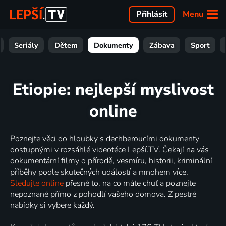
Menu
Přihlásit
Seriály
Dětem
Dokumenty
Zábava
Sport
Etiopie: nejlepší myslivost
online
Poznejte věci do hloubky s dechberoucími dokumenty
dostupnými v rozsáhlé videotéce Lepší.TV. Čekají na vás
dokumentární filmy o přírodě, vesmíru, historii, kriminální
příběhy podle skutečných událostí a mnohem více.
Sledujte online
přesně to, na co máte chuť a poznejte
nepoznané přímo z pohodlí vašeho domova. Z pestré
nabídky si vybere každý.