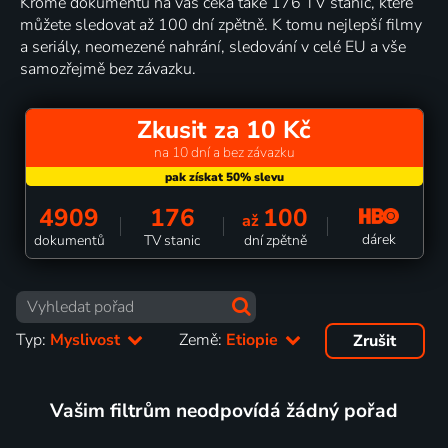
Kromě dokumentů na vás čeká také 176 TV stanic, které
můžete sledovat až 100 dní zpětně. K tomu nejlepší filmy
a seriály, neomezené nahrání, sledování v celé EU a vše
samozřejmě bez závazku.
Zkusit za 10 Kč
na 10 dní a bez závazku
4909
176
100
až
dárek
dokumentů
TV stanic
dní zpětně
Typ:
Myslivost
Země:
Etiopie
Zrušit
Vašim filtrům neodpovídá žádný pořad